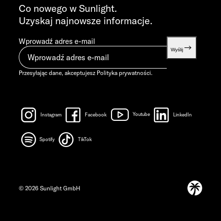
info@sunlight.de
Co nowego w Sunlight.
Uzyskaj najnowsze informacje.
Wprowadź adres e-mail
Wyślij
Przesyłając dane, akceptujesz
Polityka prywatności
.
Instagram
Facebook
Youtube
LinkedIn
Spotify
TikTok
© 2026 Sunlight GmbH