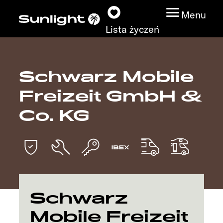
Menu
Lista życzeń
Schwarz Mobile
Modele
Freizeit GmbH &
Wyszukiwarka
Co. KG
pojazdów
Wyszukiwanie
dystrybutorów
Badać
Schwarz
Mobile Freizeit
Praca