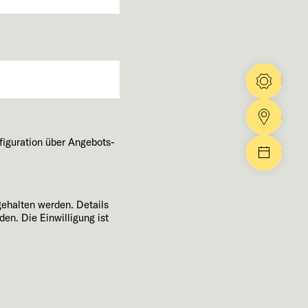
Konfig
Händle
figuration über Angebots-
Events
gehalten werden. Details
den. Die Einwilligung ist