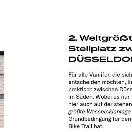
2. Weltgröß
Stellplatz z
DÜSSELDOR
Für alle Vanlifer, die s
entscheiden möchten, li
praktisch zwischen Düs
im Süden. Wobei es nur f
hier auch auf der steh
größte Wasserskianlage 
Grundbedingung für den 
Bike Trail hat.