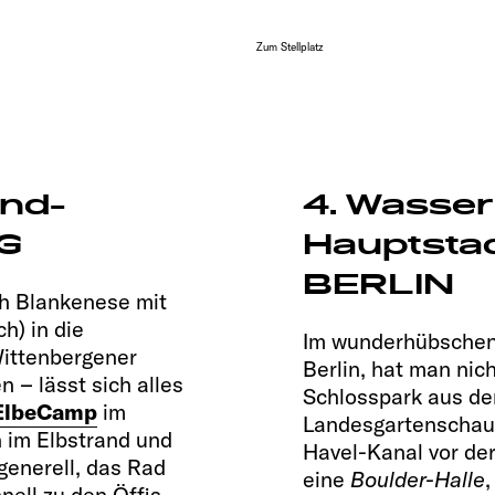
Zum Stellplatz
and-
4. Wasser
RG
Hauptstadt
BERLIN
ch Blankenese mit
h) in die
Im wunderhübsche
Wittenbergener
Berlin, hat man nic
 – lässt sich alles
Schlosspark aus de
 ElbeCamp
im
Landesgartenschau-
 im Elbstrand und
Havel-Kanal vor der
generell, das Rad
eine
Boulder-Halle
ell zu den Öffis.