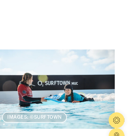
IMAGES: ©SURFTOWN
Konfig