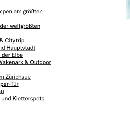
pen am größten
er weltgrößten
& Citytrip
nd Hauptstadt
 der Elbe
Wakepark & Outdoor
m Zürichsee
per-Tür
au
 und Kletterspots