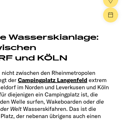
Händle
Events
te Wasserskianlage:
wischen
F und KÖLN
ich nicht zwischen den Rheinmetropolen
egt der
Campingplatz Langenfeld
extrem
seldorf im Norden und Leverkusen und Köln
ür diejenigen ein Campingplatz ist, die
enden Welle surfen, Wakeboarden oder
die
der Welt
Wasserskifahren. Das ist die
Platz, der nebenan übrigens auch einen