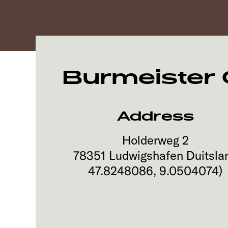
Burmeister
Address
Holderweg 2
78351
Ludwigshafen
Duitsla
47.8248086
,
9.0504074
)