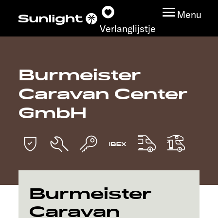
Menu
Verlanglijstje
Burmeister
Modeloverzicht
Caravan Center
Configurator
GmbH
Vind jouw Sunlight
Vind jouw dealer
Ontdek
Burmeister
Caravan
Service