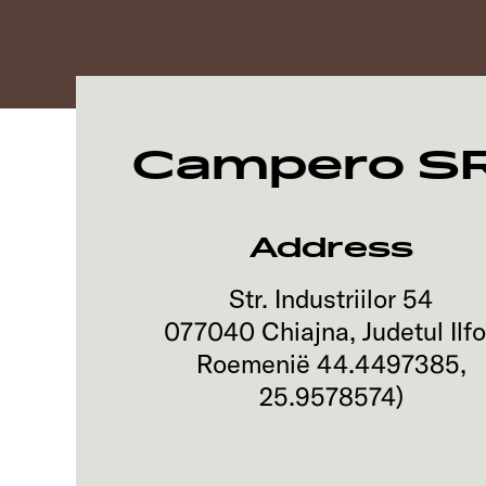
Campero SR
Address
Str. Industriilor 54
077040
Chiajna, Judetul Ilf
Roemenië
44.4497385
,
25.9578574
)