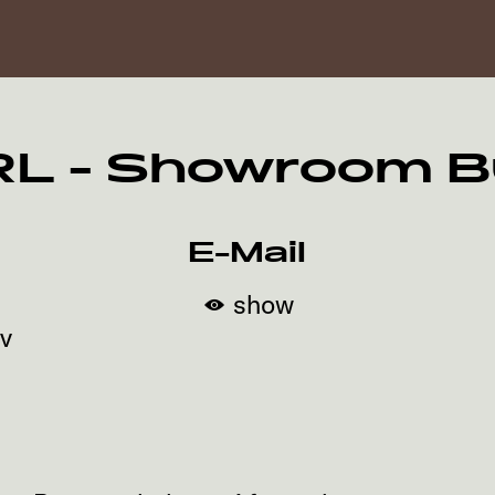
L - Showroom B
E-Mail
show
ov