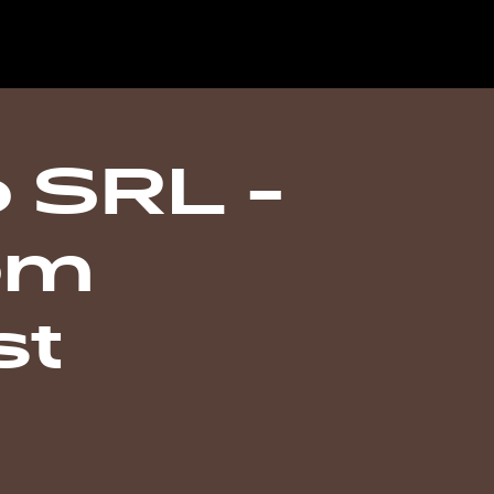
 SRL -
om
st