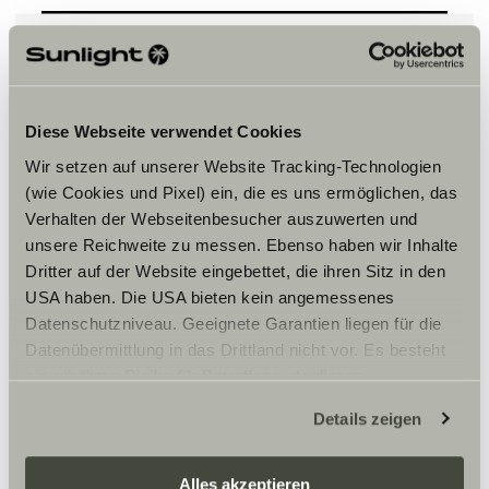
Vennligst aksepter
markedsføringscookies for å se
Diese Webseite verwendet Cookies
innholdet.
Wir setzen auf unserer Website Tracking-Technologien
(wie Cookies und Pixel) ein, die es uns ermöglichen, das
Verhalten der Webseitenbesucher auszuwerten und
Innstillinger for cookies
unsere Reichweite zu messen. Ebenso haben wir Inhalte
Dritter auf der Website eingebettet, die ihren Sitz in den
USA haben. Die USA bieten kein angemessenes
Datenschutzniveau. Geeignete Garantien liegen für die
Datenübermittlung in das Drittland nicht vor. Es besteht
ein erhöhtes Risiko für Betroffene, da diesen
möglicherweise keine Rechtsbehelfsmöglichkeiten
Åpningstider
Details zeigen
zustehen. Eingesetzte Dienstleister können Daten für
eigene Zwecke verarbeiten und mit anderen Daten
Monday -Friday 09.00-17.00
zusammenführen. Weitere Informationen finden Sie hier:
Alles akzeptieren