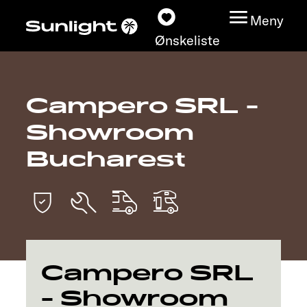
Meny
Ønskeliste
Campero SRL -
Modeller
Showroom
Konfigurator
Bucharest
Finn din Sunlight
Finn forhandler
Oppdage
Campero SRL
- Showroom
Service