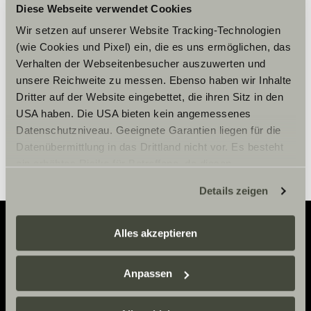
Accepteer marketing-cookies om
Diese Webseite verwendet Cookies
de tour te bekijken.
Wir setzen auf unserer Website Tracking-Technologien
(wie Cookies und Pixel) ein, die es uns ermöglichen, das
Verhalten der Webseitenbesucher auszuwerten und
Cookie-instellingen
unsere Reichweite zu messen. Ebenso haben wir Inhalte
Dritter auf der Website eingebettet, die ihren Sitz in den
USA haben. Die USA bieten kein angemessenes
Datenschutzniveau. Geeignete Garantien liegen für die
Datenübermittlung in das Drittland nicht vor. Es besteht
ein erhöhtes Risiko für Betroffene, da diesen
möglicherweise keine Rechtsbehelfsmöglichkeiten
Details zeigen
zustehen. Eingesetzte Dienstleister können Daten für
eigene Zwecke verarbeiten und mit anderen Daten
zusammenführen. Weitere Informationen finden Sie hier:
Alles akzeptieren
Datenschutzerklärung
/
Datenschutzerklärung
Adventure
Sunlight Business
. Akzeptieren Sie oder wählen Sie
Anpassen
einzelne Cookies/Dienste in den Einstellungen aus,
Now.
erteilen Sie uns Ihre Einwilligung zur Verarbeitung Ihrer