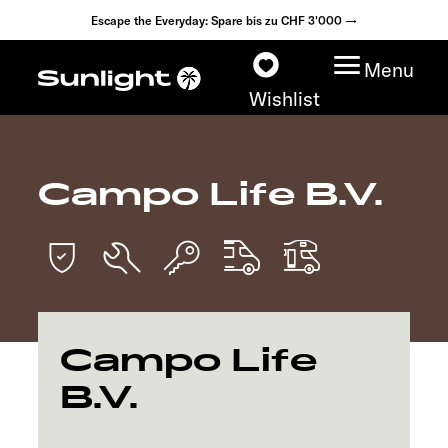
Escape the Everyday: Spare bis zu CHF 3'000 →
Menu
Wishlist
Campo Life B.V.
Modelle
Konfigurator
Fahrzeugfinder
Campo Life
Händlersuche
B.V.
Explore