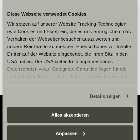
Bitte akzeptiere die Marketing-
Cookies, um die Inhalte zu sehen.
Diese Webseite verwendet Cookies
Wir setzen auf unserer Website Tracking-Technologien
(wie Cookies und Pixel) ein, die es uns ermöglichen, das
Cookie-Einstellungen
Verhalten der Webseitenbesucher auszuwerten und
unsere Reichweite zu messen. Ebenso haben wir Inhalte
Dritter auf der Website eingebettet, die ihren Sitz in den
USA haben. Die USA bieten kein angemessenes
Datenschutzniveau. Geeignete Garantien liegen für die
Datenübermittlung in das Drittland nicht vor. Es besteht
ein erhöhtes Risiko für Betroffene, da diesen
möglicherweise keine Rechtsbehelfsmöglichkeiten
Details zeigen
zustehen. Eingesetzte Dienstleister können Daten für
eigene Zwecke verarbeiten und mit anderen Daten
zusammenführen. Weitere Informationen finden Sie hier:
Alles akzeptieren
Adventure
Datenschutzerklärung
/
Datenschutzerklärung
Sunlight Business
. Akzeptieren Sie oder wählen Sie
Now.
Anpassen
einzelne Cookies/Dienste in den Einstellungen aus,