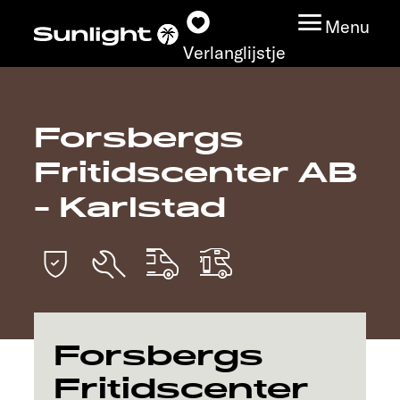
Menu
Verlanglijstje
Forsbergs
Modeloverzicht
Fritidscenter AB
Configurator
- Karlstad
Vind jouw Sunlight
Vind jouw dealer
Ontdek
Forsbergs
Fritidscenter
Service