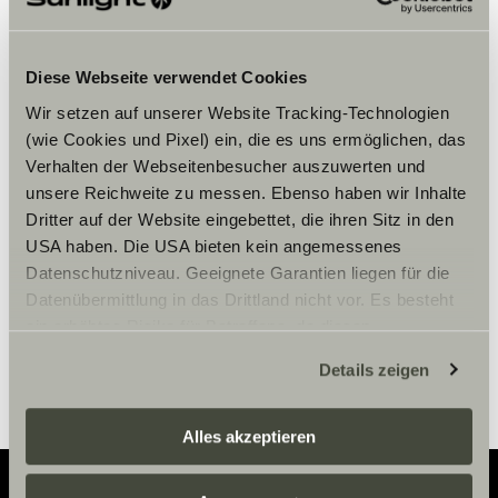
Diese Webseite verwendet Cookies
Wir setzen auf unserer Website Tracking-Technologien
Accepteer marketing-cookies om
(wie Cookies und Pixel) ein, die es uns ermöglichen, das
de tour te bekijken.
Verhalten der Webseitenbesucher auszuwerten und
unsere Reichweite zu messen. Ebenso haben wir Inhalte
Dritter auf der Website eingebettet, die ihren Sitz in den
Cookie-instellingen
USA haben. Die USA bieten kein angemessenes
Datenschutzniveau. Geeignete Garantien liegen für die
Datenübermittlung in das Drittland nicht vor. Es besteht
ein erhöhtes Risiko für Betroffene, da diesen
möglicherweise keine Rechtsbehelfsmöglichkeiten
Details zeigen
zustehen. Eingesetzte Dienstleister können Daten für
eigene Zwecke verarbeiten und mit anderen Daten
zusammenführen. Weitere Informationen finden Sie hier:
Alles akzeptieren
Datenschutzerklärung
/
Datenschutzerklärung
Sunlight Business
. Akzeptieren Sie oder wählen Sie