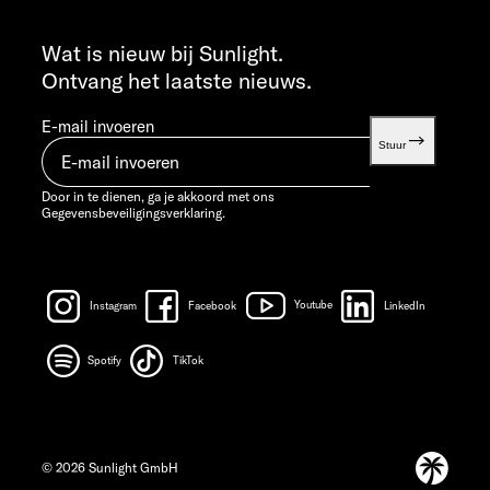
INFO SERVICE
info@sunlight.de
Wat is nieuw bij Sunlight.
Ontvang het laatste nieuws.
E-mail invoeren
Stuur
Door in te dienen, ga je akkoord met ons
Gegevensbeveiligingsverklaring.
Instagram
Facebook
Youtube
LinkedIn
Spotify
TikTok
© 2026 Sunlight GmbH