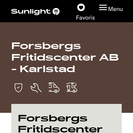
Menu
Favoris
Forsbergs
Nos modèles
Fritidscenter AB
Configurateur
- Karlstad
Recherchez votre
Sunlight
Nos concessionnaires
Forsbergs
Découvrir
Fritidscenter