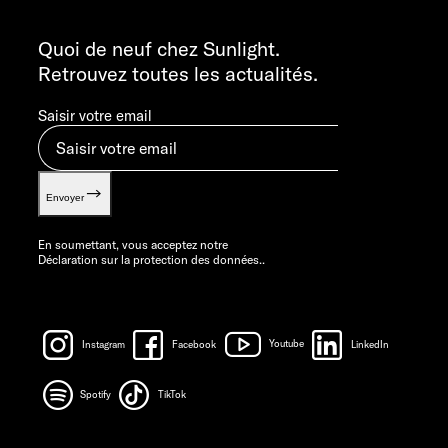
INFORMATION
info@sunlight.de
Quoi de neuf chez Sunlight.
Retrouvez toutes les actualités.
Saisir votre email
Envoyer
En soumettant, vous acceptez notre
Déclaration sur la protection des données.
.
Instagram
Facebook
Youtube
LinkedIn
Spotify
TikTok