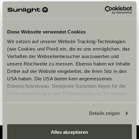
Diese Webseite verwendet Cookies
Veuillez accepter les cookies pour
Wir setzen auf unserer Website Tracking-Technologien
afficher le contenu.
(wie Cookies und Pixel) ein, die es uns ermöglichen, das
Verhalten der Webseitenbesucher auszuwerten und
unsere Reichweite zu messen. Ebenso haben wir Inhalte
Paramètre des cookies
Dritter auf der Website eingebettet, die ihren Sitz in den
USA haben. Die USA bieten kein angemessenes
Datenschutzniveau. Geeignete Garantien liegen für die
Datenübermittlung in das Drittland nicht vor. Es besteht
ein erhöhtes Risiko für Betroffene, da diesen
möglicherweise keine Rechtsbehelfsmöglichkeiten
Details zeigen
zustehen. Eingesetzte Dienstleister können Daten für
eigene Zwecke verarbeiten und mit anderen Daten
zusammenführen. Weitere Informationen finden Sie hier:
Alles akzeptieren
Datenschutzerklärung
/
Datenschutzerklärung