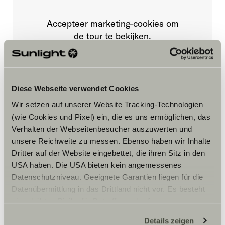
Accepteer marketing-cookies om
de tour te bekijken.
Cookie-instellingen
Diese Webseite verwendet Cookies
Wir setzen auf unserer Website Tracking-Technologien
(wie Cookies und Pixel) ein, die es uns ermöglichen, das
Verhalten der Webseitenbesucher auszuwerten und
unsere Reichweite zu messen. Ebenso haben wir Inhalte
Dritter auf der Website eingebettet, die ihren Sitz in den
Opening hours
USA haben. Die USA bieten kein angemessenes
Datenschutzniveau. Geeignete Garantien liegen für die
FAHRZEUGVERKAUF
Datenübermittlung in das Drittland nicht vor. Es besteht
Montag – Freitag:
ein erhöhtes Risiko für Betroffene, da diesen
09:00 – 18:00 Uhr
möglicherweise keine Rechtsbehelfsmöglichkeiten
Samstag:
Details zeigen
09:00 – 14:00 Uhr