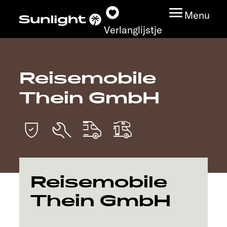
Menu
Verlanglijstje
Reisemobile
Modeloverzicht
Thein GmbH
Configurator
Vind jouw Sunlight
Vind jouw dealer
Reisemobile
Ontdek
Thein GmbH
Service