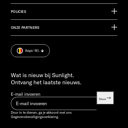
88299 Leutkirch
Evenementenkalender
Germany
POLICIES
Informatiemateriaal
Pressroom
KLANTENSERVICE
ONZE PARTNERS
Afdruk.
service@service.sunlight.de
Gegevensbeveiligingsverklaring.
+49 7562 9870
Cookie Consent
MA T/M DO 7:30 - 12:00 UUR EN 13:00 - 16:00 UUR
België
/ BEL
Informatie over het gewicht
VR 7:30 - 12:00 UUR
INFO SERVICE
info@sunlight.de
Wat is nieuw bij Sunlight.
Ontvang het laatste nieuws.
E-mail invoeren
Stuur
Door in te dienen, ga je akkoord met ons
Gegevensbeveiligingsverklaring.