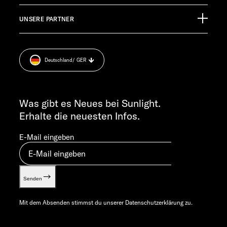
Finanzierung
Jobs
TECHNISCHER KUNDENDIENST
UNSERE PARTNER
Anschlussgarantie
Pressroom
service@service.sunlight.de
Impressum
+49 7562 9870
Datenschutzerklärung
MO-DO 7:30 – 12:00 UND 13:00 – 16:00 UHR
Deutschland
/ GER
Sicherheitshinweis
FR 7:30 – 12:00 UHR
Cookie Consent
ALLGEMEINE ANFRAGEN
Verwertungsnachweis
info@sunlight.de
Was gibt es Neues bei Sunlight.
Gewichts­informationen
Erhalte die neuesten Infos.
Let’s play!
E-Mail eingeben
Senden
Mit dem Absenden stimmst du unserer
Datenschutzerklärung
zu.