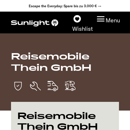
Escape the Everyday: Spare bis zu 3.000 € →
Menu
Wishlist
Reisemobile
Modelle
Thein GmbH
Konfigurator
Fahrzeugfinder
Fahrzeugbörse
Reisemobile
Händlersuche
Thein GmbH