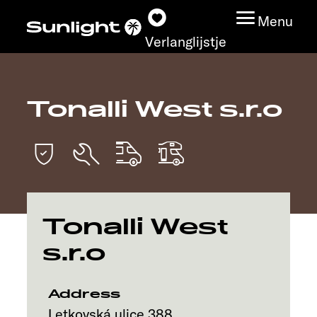
Menu
Verlanglijstje
Tonalli West s.r.o
Modeloverzicht
Configurator
Vind jouw Sunlight
Tonalli West
Vind jouw dealer
s.r.o
Ontdek
Address
Service
Letkovská ulice 388