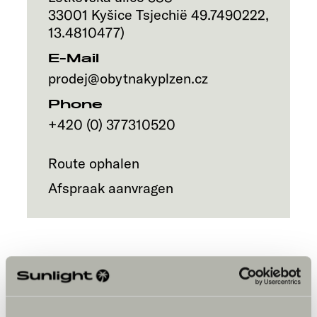
33001
Kyšice
Tsjechië
49.7490222
,
13.4810477
)
E-Mail
prodej@obytnakyplzen.cz
Phone
+420 (0) 377310520
Route ophalen
Afspraak aanvragen