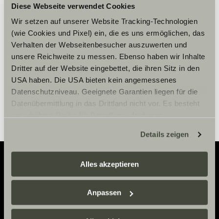
Accepteer marketing-cookies om
Diese Webseite verwendet Cookies
de tour te bekijken.
Wir setzen auf unserer Website Tracking-Technologien
(wie Cookies und Pixel) ein, die es uns ermöglichen, das
Verhalten der Webseitenbesucher auszuwerten und
Cookie-instellingen
unsere Reichweite zu messen. Ebenso haben wir Inhalte
Dritter auf der Website eingebettet, die ihren Sitz in den
USA haben. Die USA bieten kein angemessenes
Datenschutzniveau. Geeignete Garantien liegen für die
Datenübermittlung in das Drittland nicht vor. Es besteht
ein erhöhtes Risiko für Betroffene, da diesen
möglicherweise keine Rechtsbehelfsmöglichkeiten
Details zeigen
zustehen. Eingesetzte Dienstleister können Daten für
eigene Zwecke verarbeiten und mit anderen Daten
zusammenführen. Weitere Informationen finden Sie hier:
Alles akzeptieren
Datenschutzerklärung
/
Datenschutzerklärung
Adventure
Sunlight Business
. Akzeptieren Sie oder wählen Sie
Anpassen
einzelne Cookies/Dienste in den Einstellungen aus,
Now.
erteilen Sie uns Ihre Einwilligung zur Verarbeitung Ihrer