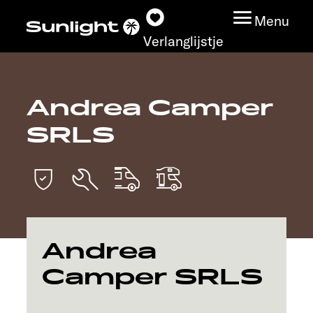
Menu
Verlanglijstje
Andrea Camper
Modeloverzicht
SRLS
Configurator
Vind jouw Sunlight
Vind jouw dealer
Andrea
Ontdek
Camper SRLS
Service