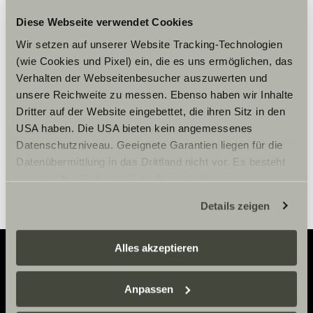
Diese Webseite verwendet Cookies
Accepteer marketing-cookies om
Wir setzen auf unserer Website Tracking-Technologien
de tour te bekijken.
(wie Cookies und Pixel) ein, die es uns ermöglichen, das
Verhalten der Webseitenbesucher auszuwerten und
unsere Reichweite zu messen. Ebenso haben wir Inhalte
Cookie-instellingen
Dritter auf der Website eingebettet, die ihren Sitz in den
USA haben. Die USA bieten kein angemessenes
Datenschutzniveau. Geeignete Garantien liegen für die
Datenübermittlung in das Drittland nicht vor. Es besteht
ein erhöhtes Risiko für Betroffene, da diesen
möglicherweise keine Rechtsbehelfsmöglichkeiten
Details zeigen
zustehen. Eingesetzte Dienstleister können Daten für
eigene Zwecke verarbeiten und mit anderen Daten
zusammenführen. Weitere Informationen finden Sie hier:
Alles akzeptieren
Datenschutzerklärung
/
Datenschutzerklärung
Sunlight Business
. Akzeptieren Sie oder wählen Sie
Adventure
Anpassen
einzelne Cookies/Dienste in den Einstellungen aus,
erteilen Sie uns Ihre Einwilligung zur Verarbeitung Ihrer