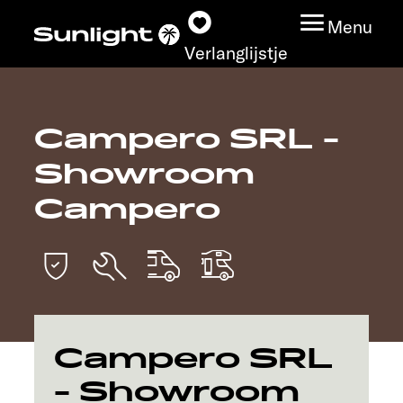
Menu
Verlanglijstje
Campero SRL -
Modeloverzicht
Showroom
Configurator
Campero
Vind jouw Sunlight
Vind jouw dealer
Ontdek
Campero SRL
- Showroom
Service