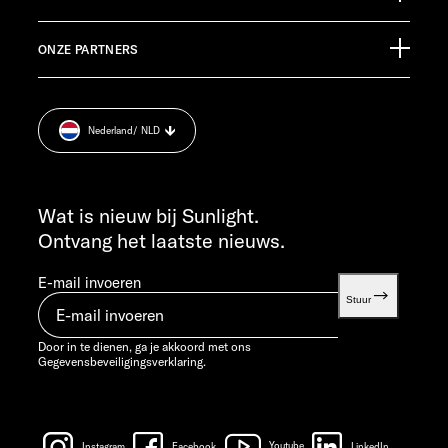
Informatiemateriaal
Pressroom
KLANTENSERVICE
ONZE PARTNERS
Afdruk.
service@service.sunlight.de
Gegevensbeveiligingsverklaring.
+49 7562 9870
Cookie Consent
MA T/M DO 7:30 - 12:00 UUR EN 13:00 - 16:00 UUR
Nederland
/ NLD
Informatie over het gewicht.
VR 7:30 - 12:00 UUR
INFO SERVICE
info@sunlight.de
Wat is nieuw bij Sunlight.
Ontvang het laatste nieuws.
E-mail invoeren
Stuur
Door in te dienen, ga je akkoord met ons
Gegevensbeveiligingsverklaring.
Instagram
Facebook
Youtube
LinkedIn