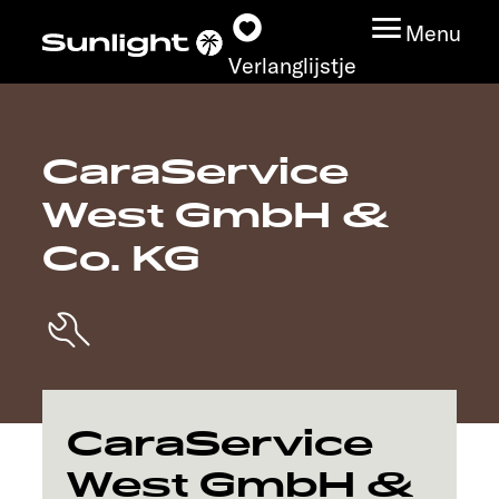
Menu
Verlanglijstje
CaraService
Modeloverzicht
West GmbH &
Configurator
Co. KG
Vind jouw Sunlight
Vind jouw dealer
Ontdek
CaraService
West GmbH &
Service