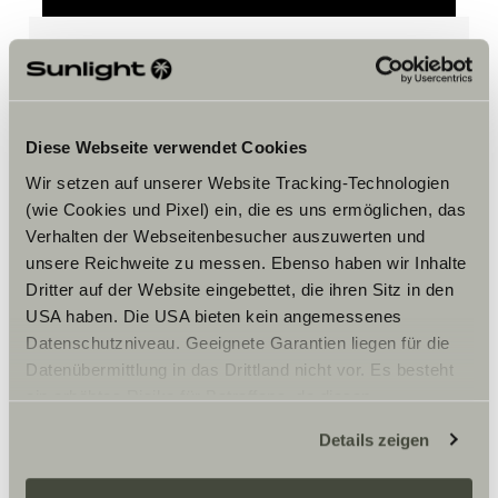
Accepteer marketing-cookies om
de tour te bekijken.
Diese Webseite verwendet Cookies
Wir setzen auf unserer Website Tracking-Technologien
Cookie-instellingen
(wie Cookies und Pixel) ein, die es uns ermöglichen, das
Verhalten der Webseitenbesucher auszuwerten und
unsere Reichweite zu messen. Ebenso haben wir Inhalte
Dritter auf der Website eingebettet, die ihren Sitz in den
USA haben. Die USA bieten kein angemessenes
Datenschutzniveau. Geeignete Garantien liegen für die
Datenübermittlung in das Drittland nicht vor. Es besteht
ein erhöhtes Risiko für Betroffene, da diesen
Opening hours
möglicherweise keine Rechtsbehelfsmöglichkeiten
Details zeigen
zustehen. Eingesetzte Dienstleister können Daten für
Montag-Freitag 9:00-16:30 Uhr
eigene Zwecke verarbeiten und mit anderen Daten
Samstag nach Vereinbarung