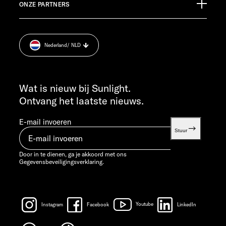
KLANTENSERVICE
ONZE PARTNERS
Afdruk.
service@service.sunlight.de
Gegevensbeveiligingsverklaring.
+49 7562 9870
Cookie Consent
MA T/M DO 7:30 - 12:00 UUR EN 13:00 - 16:00 UUR
Nederland
/ NLD
Informatie over het gewicht.
VR 7:30 - 12:00 UUR
INFO SERVICE
info@sunlight.de
Wat is nieuw bij Sunlight.
Ontvang het laatste nieuws.
E-mail invoeren
Stuur
Door in te dienen, ga je akkoord met ons
Gegevensbeveiligingsverklaring.
Instagram
Facebook
Youtube
LinkedIn