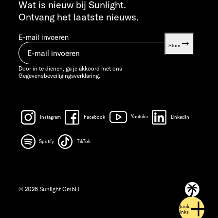
info@sunlight.de
Wat is nieuw bij Sunlight.
Ontvang het laatste nieuws.
E-mail invoeren
Stuur
Door in te dienen, ga je akkoord met ons
Gegevensbeveiligingsverklaring.
Instagram
Facebook
Youtube
LinkedIn
Spotify
TikTok
© 2026 Sunlight GmbH
Quick-
Links