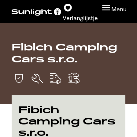
Menu
Verlanglijstje
Fibich Camping
Modeloverzicht
Cars s.r.o.
Configurator
Vind jouw Sunlight
Vind jouw dealer
Fibich
Ontdek
Camping Cars
s.r.o.
Service