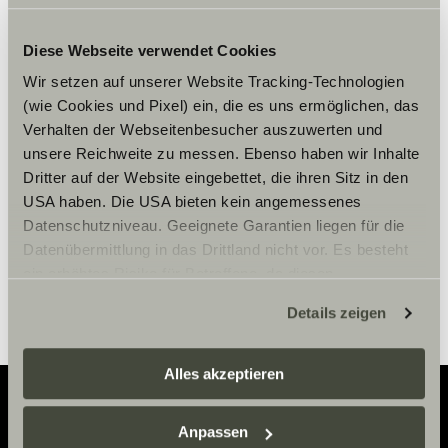
Diese Webseite verwendet Cookies
Accepteer marketing-cookies om
Wir setzen auf unserer Website Tracking-Technologien
de tour te bekijken.
(wie Cookies und Pixel) ein, die es uns ermöglichen, das
Verhalten der Webseitenbesucher auszuwerten und
unsere Reichweite zu messen. Ebenso haben wir Inhalte
Cookie-instellingen
Dritter auf der Website eingebettet, die ihren Sitz in den
USA haben. Die USA bieten kein angemessenes
Datenschutzniveau. Geeignete Garantien liegen für die
Datenübermittlung in das Drittland nicht vor. Es besteht
ein erhöhtes Risiko für Betroffene, da diesen
möglicherweise keine Rechtsbehelfsmöglichkeiten
Details zeigen
zustehen. Eingesetzte Dienstleister können Daten für
eigene Zwecke verarbeiten und mit anderen Daten
zusammenführen. Weitere Informationen finden Sie hier:
Alles akzeptieren
Datenschutzerklärung
/
Datenschutzerklärung
Sunlight Business
. Akzeptieren Sie oder wählen Sie
Anpassen
einzelne Cookies/Dienste in den Einstellungen aus,