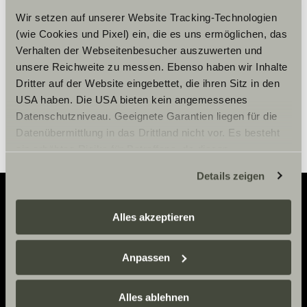
Wir setzen auf unserer Website Tracking-Technologien
(wie Cookies und Pixel) ein, die es uns ermöglichen, das
Cookie-instellingen
Verhalten der Webseitenbesucher auszuwerten und
unsere Reichweite zu messen. Ebenso haben wir Inhalte
Dritter auf der Website eingebettet, die ihren Sitz in den
USA haben. Die USA bieten kein angemessenes
Datenschutzniveau. Geeignete Garantien liegen für die
Datenübermittlung in das Drittland nicht vor. Es besteht
ein erhöhtes Risiko für Betroffene, da diesen
möglicherweise keine Rechtsbehelfsmöglichkeiten
Details zeigen
zustehen. Eingesetzte Dienstleister können Daten für
eigene Zwecke verarbeiten und mit anderen Daten
zusammenführen. Weitere Informationen finden Sie hier:
Alles akzeptieren
Adventure
Datenschutzerklärung
/
Datenschutzerklärung
Sunlight Business
. Akzeptieren Sie oder wählen Sie
Now.
Anpassen
einzelne Cookies/Dienste in den Einstellungen aus,
erteilen Sie uns Ihre Einwilligung zur Verarbeitung Ihrer
Daten zu den genannten Zwecken. Die Einwilligung ist
Alles ablehnen