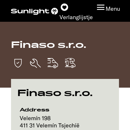
Menu
Verlanglijstje
Finaso s.r.o.
Modeloverzicht
Configurator
Vind jouw Sunlight
Finaso s.r.o.
Vind jouw dealer
Ontdek
Address
Velemín 198
Service
411 31
Velemín
Tsjechië