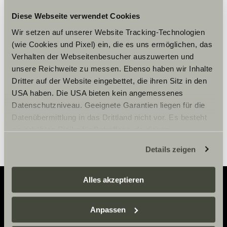
Diese Webseite verwendet Cookies
Accepteer marketing-cookies om
Wir setzen auf unserer Website Tracking-Technologien
de tour te bekijken.
(wie Cookies und Pixel) ein, die es uns ermöglichen, das
Verhalten der Webseitenbesucher auszuwerten und
unsere Reichweite zu messen. Ebenso haben wir Inhalte
Cookie-instellingen
Dritter auf der Website eingebettet, die ihren Sitz in den
USA haben. Die USA bieten kein angemessenes
Datenschutzniveau. Geeignete Garantien liegen für die
Datenübermittlung in das Drittland nicht vor. Es besteht
ein erhöhtes Risiko für Betroffene, da diesen
möglicherweise keine Rechtsbehelfsmöglichkeiten
Details zeigen
zustehen. Eingesetzte Dienstleister können Daten für
eigene Zwecke verarbeiten und mit anderen Daten
zusammenführen. Weitere Informationen finden Sie hier:
Alles akzeptieren
Datenschutzerklärung
/
Datenschutzerklärung
Sunlight Business
. Akzeptieren Sie oder wählen Sie
Adventure
Anpassen
einzelne Cookies/Dienste in den Einstellungen aus,
erteilen Sie uns Ihre Einwilligung zur Verarbeitung Ihrer