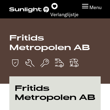
Menu
Verlanglijstje
Fritids
Modeloverzicht
Metropolen AB
Configurator
Vind jouw Sunlight
Vind jouw dealer
Fritids
Ontdek
Metropolen AB
Service