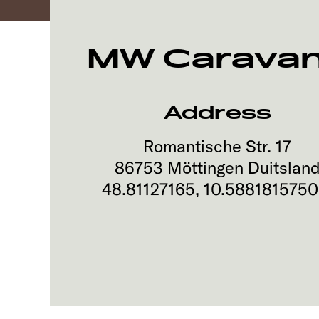
MW Carava
Address
Romantische Str. 17
86753
Möttingen
Duitslan
48.81127165
,
10.588181575