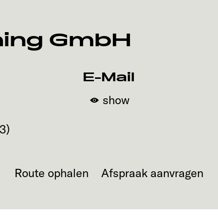
ning GmbH
E-Mail
show
d
03
)
Route ophalen
Afspraak aanvragen