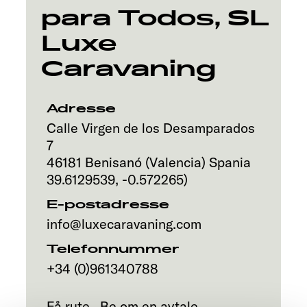
para Todos, SL
Luxe
Caravaning
Adresse
Calle Virgen de los Desamparados
7
46181
Benisanó (Valencia)
Spania
39.6129539
,
-0.572265
)
E-postadresse
info@luxecaravaning.com
Telefonnummer
+34 (0)961340788
Få rute
Be om en avtale