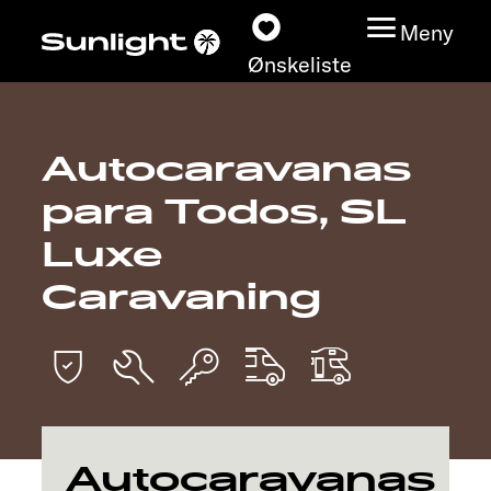
Meny
Ønskeliste
Autocaravanas
Modeller
para Todos, SL
Konfigurator
Luxe
Caravaning
Finn din Sunlight
Finn forhandler
Oppdage
Service
Autocaravanas