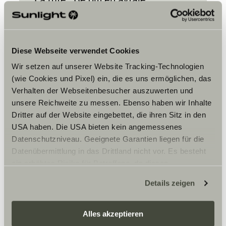
Diese Webseite verwendet Cookies
Wir setzen auf unserer Website Tracking-Technologien
(wie Cookies und Pixel) ein, die es uns ermöglichen, das
Verhalten der Webseitenbesucher auszuwerten und
Vennligst aksepter
unsere Reichweite zu messen. Ebenso haben wir Inhalte
markedsføringscookies for å se
Dritter auf der Website eingebettet, die ihren Sitz in den
innholdet.
USA haben. Die USA bieten kein angemessenes
Datenschutzniveau. Geeignete Garantien liegen für die
Datenübermittlung in das Drittland nicht vor. Es besteht
Innstillinger for cookies
ein erhöhtes Risiko für Betroffene, da diesen
möglicherweise keine Rechtsbehelfsmöglichkeiten
Details zeigen
zustehen. Eingesetzte Dienstleister können Daten für
eigene Zwecke verarbeiten und mit anderen Daten
zusammenführen. Weitere Informationen finden Sie hier:
Alles akzeptieren
Datenschutzerklärung
/
Datenschutzerklärung