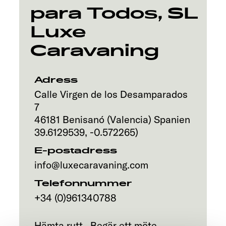
para Todos, SL
Luxe
Caravaning
Adress
Calle Virgen de los Desamparados
7
46181
Benisanó (Valencia)
Spanien
39.6129539
,
-0.572265
)
E-postadress
info@luxecaravaning.com
Telefonnummer
+34 (0)961340788
Hämta rutt
Begär ett möte