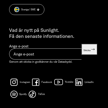
+49 7562 9870
Cookie Consent
MÅNDAG-TORSDAG 07:30 - 12:00 OCH 13:00 - 16:00 /
Sverige
/ SWE
Weight information
FREDAG ​​07:30 - 12:00
INFORMATION
info@sunlight.de
Vad är nytt på Sunlight.
Få den senaste informationen.
Ange e-post
Skicka
Genom att skicka in godkänner du vår
Dataskydd.
Instagram
Facebook
Youtube
LinkedIn
Spotify
TikTok