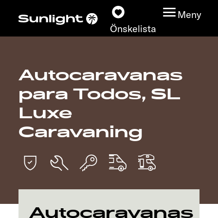
Meny
Önskelista
Autocaravanas
Modeller
para Todos, SL
Konfigurator
Luxe
Caravaning
Find din Sunlight
Hitta återförsäljare
Upptäck
Service
Autocaravanas