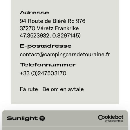
Adresse
94 Route de Blèré Rd 976
37270
Véretz
Frankrike
47.3523932
,
0.8297145
)
E-postadresse
contact@campingcarsdetouraine.fr
Telefonnummer
+33 (0)247503170
Få rute
Be om en avtale