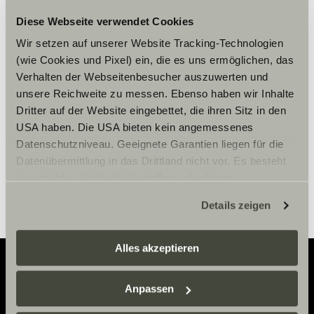
Diese Webseite verwendet Cookies
Vennligst aksepter
Wir setzen auf unserer Website Tracking-Technologien
markedsføringscookies for å se
(wie Cookies und Pixel) ein, die es uns ermöglichen, das
innholdet.
Verhalten der Webseitenbesucher auszuwerten und
unsere Reichweite zu messen. Ebenso haben wir Inhalte
Dritter auf der Website eingebettet, die ihren Sitz in den
Innstillinger for cookies
USA haben. Die USA bieten kein angemessenes
Datenschutzniveau. Geeignete Garantien liegen für die
Datenübermittlung in das Drittland nicht vor. Es besteht
ein erhöhtes Risiko für Betroffene, da diesen
möglicherweise keine Rechtsbehelfsmöglichkeiten
Details zeigen
zustehen. Eingesetzte Dienstleister können Daten für
eigene Zwecke verarbeiten und mit anderen Daten
zusammenführen. Weitere Informationen finden Sie hier:
Alles akzeptieren
Datenschutzerklärung
/
Datenschutzerklärung
Sunlight Business
. Akzeptieren Sie oder wählen Sie
Anpassen
Adventure
einzelne Cookies/Dienste in den Einstellungen aus,
erteilen Sie uns Ihre Einwilligung zur Verarbeitung Ihrer