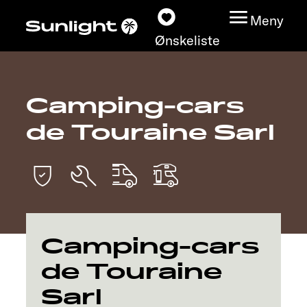
Meny
Ønskeliste
Camping-cars
Modeller
de Touraine Sarl
Konfigurator
Finn din Sunlight
Finn forhandler
Camping-cars
Oppdage
de Touraine
Sarl
Service