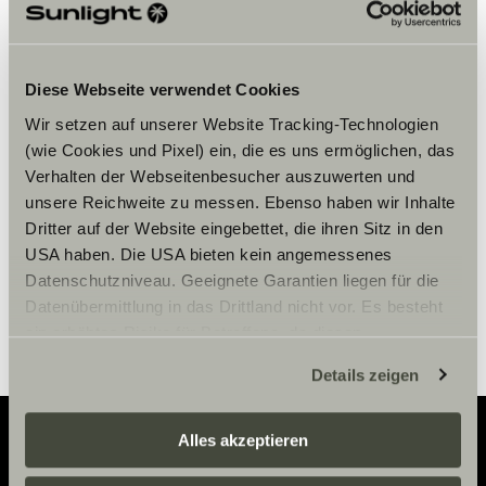
Veuillez accepter les cookies pour
Diese Webseite verwendet Cookies
afficher le contenu.
Wir setzen auf unserer Website Tracking-Technologien
(wie Cookies und Pixel) ein, die es uns ermöglichen, das
Verhalten der Webseitenbesucher auszuwerten und
Paramètre des cookies
unsere Reichweite zu messen. Ebenso haben wir Inhalte
Dritter auf der Website eingebettet, die ihren Sitz in den
USA haben. Die USA bieten kein angemessenes
Datenschutzniveau. Geeignete Garantien liegen für die
Datenübermittlung in das Drittland nicht vor. Es besteht
ein erhöhtes Risiko für Betroffene, da diesen
möglicherweise keine Rechtsbehelfsmöglichkeiten
Details zeigen
zustehen. Eingesetzte Dienstleister können Daten für
eigene Zwecke verarbeiten und mit anderen Daten
zusammenführen. Weitere Informationen finden Sie hier:
Alles akzeptieren
Datenschutzerklärung
/
Datenschutzerklärung