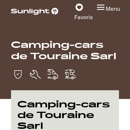
Menu
Favoris
Camping-cars
Nos modèles
de Touraine Sarl
Configurateur
Recherchez votre
Sunlight
Nos concessionnaires
Camping-cars
de Touraine
Découvrir
Sarl