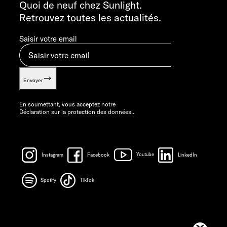
info@sunlight.de
Quoi de neuf chez Sunlight.
Retrouvez toutes les actualités.
Saisir votre email
Envoyer
En soumettant, vous acceptez notre
Déclaration sur la protection des données.
.
Instagram
Facebook
Youtube
LinkedIn
Spotify
TikTok