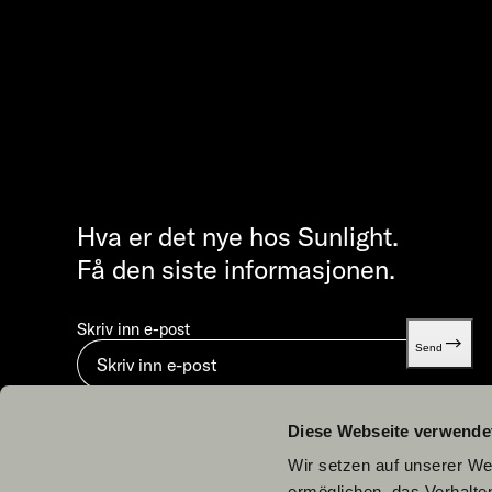
Hva er det nye hos Sunlight.
Få den siste informasjonen.
Skriv inn e-post
Send
Ved å sende inn godtar du vår
Retningslinjer for personver
Diese Webseite verwende
Wir setzen auf unserer Web
ermöglichen, das Verhalt