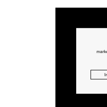
marke
I