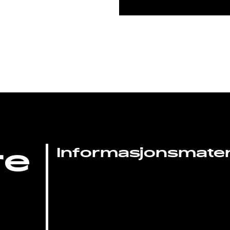
re
Informasjonsmateri