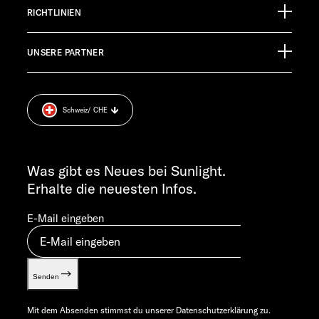
Eventkalender
Germany
RICHTLINIEN
Infomaterial
EHG Finance
Pressroom
TECHNISCHER KUNDENDIENST
UNSERE PARTNER
Anschlussgarantie
Impressum
service@service.sunlight.de
Datenschutzerklärung
+49 7562 9870
Sicherheitshinweis
MO-DO 7:30 – 12:00 UND 13:00 – 16:00 UHR
Schweiz
/ CHE
Cookie Consent
FR 7:30 – 12:00 UHR
Gewichts­informationen
ALLGEMEINE ANFRAGEN
Let’s play!
info@sunlight.de
Was gibt es Neues bei Sunlight.
Erhalte die neuesten Infos.
E-Mail eingeben
Senden
Mit dem Absenden stimmst du unserer
Datenschutzerklärung
zu.