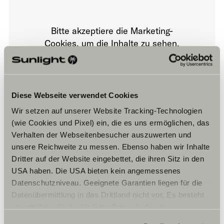
Bitte akzeptiere die Marketing-
Cookies, um die Inhalte zu sehen.
Cookie-Einstellungen
Diese Webseite verwendet Cookies
Wir setzen auf unserer Website Tracking-Technologien
(wie Cookies und Pixel) ein, die es uns ermöglichen, das
Verhalten der Webseitenbesucher auszuwerten und
unsere Reichweite zu messen. Ebenso haben wir Inhalte
Dritter auf der Website eingebettet, die ihren Sitz in den
USA haben. Die USA bieten kein angemessenes
Öffnungszeiten
Datenschutzniveau. Geeignete Garantien liegen für die
HORARIO DE ATENCIÓN AL PÚBLICO
Datenübermittlung in das Drittland nicht vor. Es besteht
lunes a viernes: 9-14 / 16-20
ein erhöhtes Risiko für Betroffene, da diesen
sábado: 10-14
möglicherweise keine Rechtsbehelfsmöglichkeiten