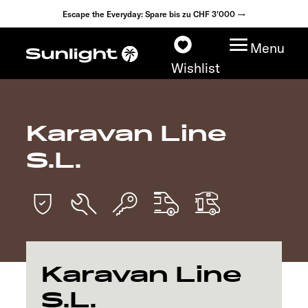
Escape the Everyday: Spare bis zu CHF 3'000 →
Menu
Wishlist
Karavan Line
Modelle
S.L.
Konfigurator
Fahrzeugfinder
Händlersuche
Karavan Line
Explore
S.L.