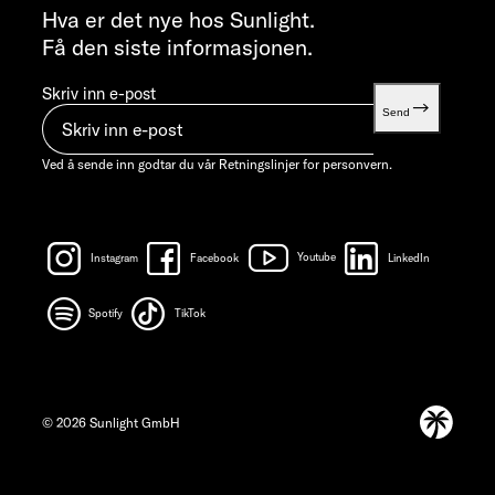
info@sunlight.de
Hva er det nye hos Sunlight.
Få den siste informasjonen.
Skriv inn e-post
Send
Ved å sende inn godtar du vår
Retningslinjer for personvern.
Instagram
Facebook
Youtube
LinkedIn
Spotify
TikTok
© 2026 Sunlight GmbH