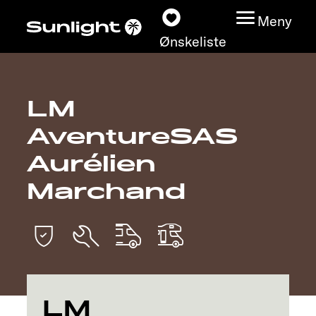
Meny
Ønskeliste
LM
Modeller
AventureSAS
Konfigurator
Aurélien
Marchand
Finn din Sunlight
Finn forhandler
Oppdage
Service
LM