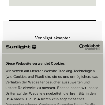
Vennligst aksepter
markedsføringscookies for å se
innholdet.
Diese Webseite verwendet Cookies
Innstillinger for cookies
Wir setzen auf unserer Website Tracking-Technologien
(wie Cookies und Pixel) ein, die es uns ermöglichen, das
Verhalten der Webseitenbesucher auszuwerten und
unsere Reichweite zu messen. Ebenso haben wir Inhalte
Dritter auf der Website eingebettet, die ihren Sitz in den
USA haben. Die USA bieten kein angemessenes
Datenschutzniveau. Geeignete Garantien liegen für die