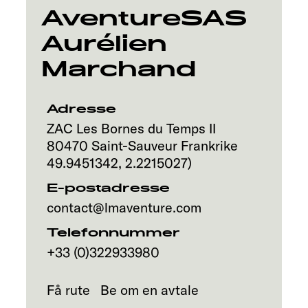
AventureSAS
Aurélien
Marchand
Adresse
ZAC Les Bornes du Temps II
80470
Saint-Sauveur
Frankrike
49.9451342
,
2.2215027
)
E-postadresse
contact@lmaventure.com
Telefonnummer
+33 (0)322933980
Få rute
Be om en avtale