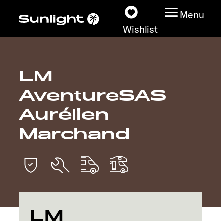
Menu
Wishlist
LM
Models
AventureSAS
Configurator
Aurélien
Marchand
Vehicle Guide
Dealerslocator
Explore
Service
LM