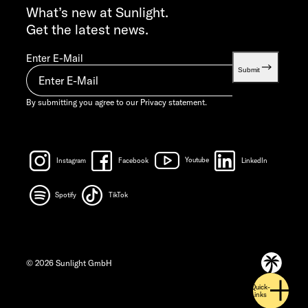
info@sunlight.de
What’s new at Sunlight.
Get the latest news.
Enter E-Mail
Submit
By submitting you agree to our
Privacy statement.
Instagram
Facebook
Youtube
LinkedIn
Spotify
TikTok
© 2026 Sunlight GmbH
Quick-
Links