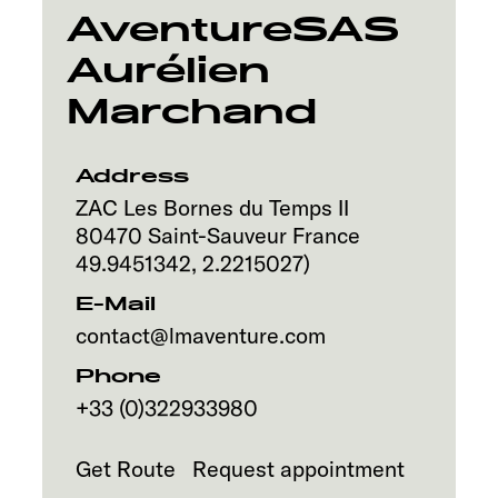
AventureSAS
Aurélien
Marchand
Address
ZAC Les Bornes du Temps II
80470
Saint-Sauveur
France
49.9451342
,
2.2215027
)
E-Mail
contact@lmaventure.com
Phone
+33 (0)322933980
Get Route
Request appointment