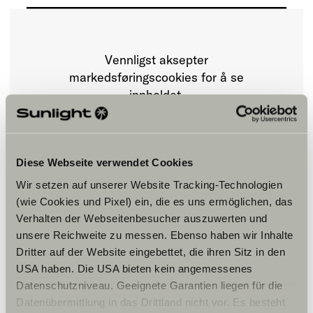
Vennligst aksepter
markedsføringscookies for å se
innholdet.
Innstillinger for cookies
Diese Webseite verwendet Cookies
Wir setzen auf unserer Website Tracking-Technologien
(wie Cookies und Pixel) ein, die es uns ermöglichen, das
Verhalten der Webseitenbesucher auszuwerten und
unsere Reichweite zu messen. Ebenso haben wir Inhalte
Dritter auf der Website eingebettet, die ihren Sitz in den
Åpningstider
USA haben. Die USA bieten kein angemessenes
Datenschutzniveau. Geeignete Garantien liegen für die
FAHRZEUGVERKAUF
Datenübermittlung in das Drittland nicht vor. Es besteht
Montag – Freitag: