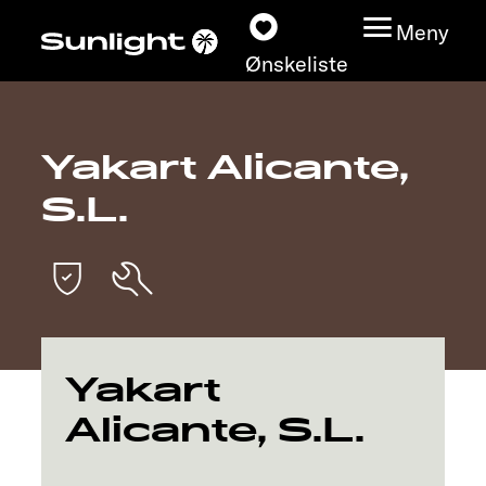
Meny
Ønskeliste
Yakart Alicante,
Modeller
S.L.
Konfigurator
Finn din Sunlight
Finn forhandler
Yakart
Oppdage
Alicante, S.L.
Service