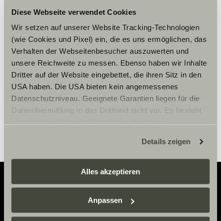
Diese Webseite verwendet Cookies
Vennligst aksepter
markedsføringscookies for å se
Wir setzen auf unserer Website Tracking-Technologien
(wie Cookies und Pixel) ein, die es uns ermöglichen, das
innholdet.
Verhalten der Webseitenbesucher auszuwerten und
unsere Reichweite zu messen. Ebenso haben wir Inhalte
Dritter auf der Website eingebettet, die ihren Sitz in den
Innstillinger for cookies
USA haben. Die USA bieten kein angemessenes
Datenschutzniveau. Geeignete Garantien liegen für die
Datenübermittlung in das Drittland nicht vor. Es besteht
ein erhöhtes Risiko für Betroffene, da diesen
möglicherweise keine Rechtsbehelfsmöglichkeiten
Details zeigen
zustehen. Eingesetzte Dienstleister können Daten für
eigene Zwecke verarbeiten und mit anderen Daten
zusammenführen. Weitere Informationen finden Sie hier:
Alles akzeptieren
Datenschutzerklärung
/
Datenschutzerklärung
Sunlight Business
. Akzeptieren Sie oder wählen Sie
Adventure
Anpassen
einzelne Cookies/Dienste in den Einstellungen aus,
erteilen Sie uns Ihre Einwilligung zur Verarbeitung Ihrer