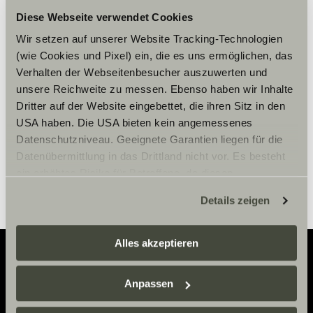
Diese Webseite verwendet Cookies
Zaakceptuj marketingowe pliki
Wir setzen auf unserer Website Tracking-Technologien
cookie, aby zobaczyć treści.
(wie Cookies und Pixel) ein, die es uns ermöglichen, das
Verhalten der Webseitenbesucher auszuwerten und
unsere Reichweite zu messen. Ebenso haben wir Inhalte
Ustawienia plików cookie
Dritter auf der Website eingebettet, die ihren Sitz in den
USA haben. Die USA bieten kein angemessenes
Datenschutzniveau. Geeignete Garantien liegen für die
Datenübermittlung in das Drittland nicht vor. Es besteht
ein erhöhtes Risiko für Betroffene, da diesen
möglicherweise keine Rechtsbehelfsmöglichkeiten
Details zeigen
zustehen. Eingesetzte Dienstleister können Daten für
eigene Zwecke verarbeiten und mit anderen Daten
zusammenführen. Weitere Informationen finden Sie hier:
Alles akzeptieren
Datenschutzerklärung
/
Datenschutzerklärung
Sunlight Business
. Akzeptieren Sie oder wählen Sie
Adventure
Anpassen
einzelne Cookies/Dienste in den Einstellungen aus,
erteilen Sie uns Ihre Einwilligung zur Verarbeitung Ihrer