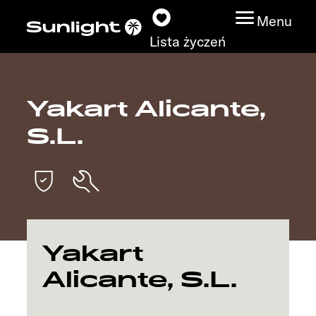
Menu
Lista życzeń
Yakart Alicante,
Modele
S.L.
Wyszukiwarka
pojazdów
Wyszukiwanie
dystrybutorów
Yakart
Badać
Alicante, S.L.
Praca