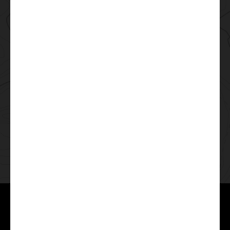
ZNAJDŹ SWÓJ SUNLIGHT
Wyszukiwarka
pojazdów
Do
dzieła
Adventure