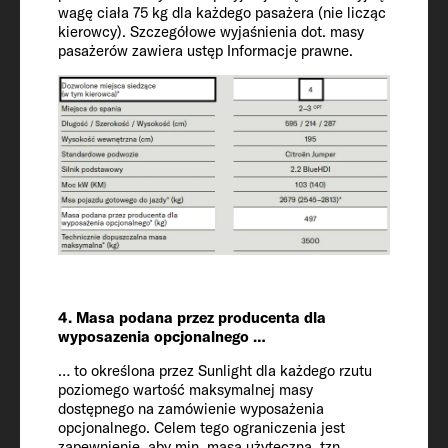
Technicznie dopuszczalna masa
wagę ciała 75 kg dla każdego pasażera (nie licząc
kierowcy). Szczegółowe wyjaśnienia dot. masy
maksymalna* (kg)
pasażerów zawiera ustęp Informacje prawne.
3500
Zwiększenie technicznie dopuszczalnej
masy maksymalnej (opcjonalnie)
3650
Obciążenie przyczepy 12% z hamulcem /
bez hamulca
2000 / 750
4. Masa podana przez producenta dla
wyposazenia opcjonalnego …
Ogumienie
225/75 R 16 CP
… to określona przez Sunlight dla każdego rzutu
poziomego wartość maksymalnej masy
dostępnego na zamówienie wyposażenia
opcjonalnego. Celem tego ograniczenia jest
Rozstaw osi
zapewnienie, aby min. masa użyteczna, tzn.