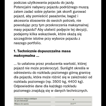
Chassis
podczas użytkowania pojazdu do jazdy.
Potencjalni nabywcy pojazdu podróżnego muszą
zatem zadać sobie pytanie: jak skonfi gurować
pojazd, aby pomieścić pasażerów, bagaż i
akcesoria stosownie do swoich potrzeb, nie
powodując przy tym przekroczenia maksymalnej
masy pojazdu? Aby ułatwić podjęcie tej decyzji,
podajemy kilka wskazówek, które okażą się
szczególnie istotne przy wyborze pojazdu z
naszego portfolio.
FIAT
1. Technicznie dopuszczalna masa
maksymalna …
Pasażerowie
… to ustalona przez producenta wartość, której
pojazd nie może przekroczyć. Sunlight określa w
odniesieniu do rozkładu poziomego górną granicę
dla pojazdu, która może różnić się w zależności od
6
rozkładu poziomego (np. 3500 kg, 4400 kg).
Odpowiednie dane dla każdego rozkładu
Rozmiar
poziomego znajdują się w danych technicznych.
661 CM