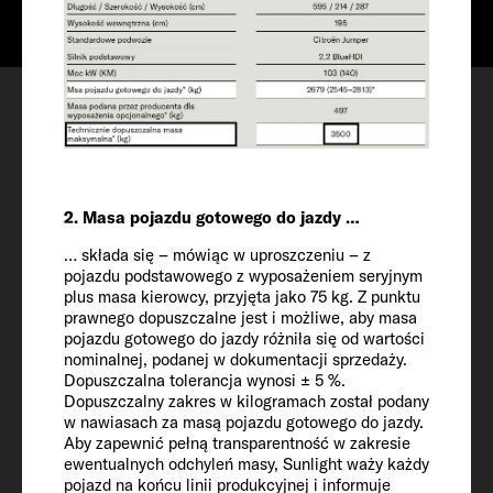
2. Masa pojazdu gotowego do jazdy …
… składa się – mówiąc w uproszczeniu – z
pojazdu podstawowego z wyposażeniem seryjnym
plus masa kierowcy, przyjęta jako 75 kg. Z punktu
Pojazd
prawnego dopuszczalne jest i możliwe, aby masa
pojazdu gotowego do jazdy różniła się od wartości
nominalnej, podanej w dokumentacji sprzedaży.
Długość / szerokość / wysokość
Dopuszczalna tolerancja wynosi ± 5 %.
Dopuszczalny zakres w kilogramach został podany
661 / 232 / 314 cm
w nawiasach za masą pojazdu gotowego do jazdy.
Aby zapewnić pełną transparentność w zakresie
ewentualnych odchyleń masy, Sunlight waży każdy
Wysokość wewnętrzna
pojazd na końcu linii produkcyjnej i informuje