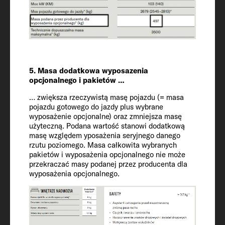
Rozmiar środkowego łóżka
175 x 100
Lodówka / zamrażalnik
156 (29)
5. Masa dodatkowa wyposazenia
opcjonalnego i pakietów …
Zbiornik wodny wraz z bojlerem (poj.
… zwiększa rzeczywistą masę pojazdu (= masa
zred.) / zbiornik na ścieki
pojazdu gotowego do jazdy plus wybrane
122 / 20 / 92
wyposażenie opcjonalne) oraz zmniejsza masę
użyteczną. Podana wartość stanowi dodatkową
masę względem yposażenia seryjnego danego
Gniazdka 230 V / gniazdo USB
rzutu poziomego. Masa całkowita wybranych
pakietów i wyposażenia opcjonalnego nie może
(podwójne)
przekraczać masy podanej przez producenta dla
5 / 2
wyposażenia opcjonalnego.
Ogrzewanie
Combi 6 Gas