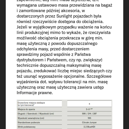
380
wymagana ustawowo masa przewidziana na bagaż
i zamontowane później akcesoria, w
dostarczonych przez Sunlight pojazdach była
również rzeczywiście dostępna do obciążenia.
Wyposażenie
Jeżeli w wyjątkowym przypadku ważenie na końcu
linii produkcyjnej mimo to wykaże, że rzeczywista
wnętrza
możliwość obciążenia przekracza w górę min.
masę użyteczną z powodu dopuszczalnego
odchylenia masy, przed dostarczeniem
sprawdzimy pojazd wspólnie z Państwa
Miejsca do spania
dystrybutorem i Państwem, czy np. zwiększyć
6
technicznie dopuszczalną maksymalną masę
pojazdu, zredukować liczbę miejsc siedzących czy
też usunąć wyposażenie opcjonalne. Szczegółowe
Powierzchnia leżąca w alkowie
wyjaśnienia dot. wpływu tolerancji na min. masę
użyteczną oraz masę użyteczną zawiera ustęp
210 x 160
Informacje prawne.
Rozmiar łóżka z tyłu
210 x 85 / 205 x 80