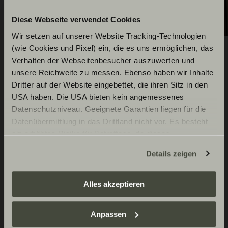
Diese Webseite verwendet Cookies
Wir setzen auf unserer Website Tracking-Technologien
(wie Cookies und Pixel) ein, die es uns ermöglichen, das
Verhalten der Webseitenbesucher auszuwerten und
unsere Reichweite zu messen. Ebenso haben wir Inhalte
Wyposażenie seryjne
Dritter auf der Website eingebettet, die ihren Sitz in den
USA haben. Die USA bieten kein angemessenes
Datenschutzniveau. Geeignete Garantien liegen für die
Datenübermittlung in das Drittland nicht vor. Es besteht
ein erhöhtes Risiko für Betroffene, da diesen
Pojazd podstawowy Fiat
möglicherweise keine Rechtsbehelfsmöglichkeiten
Details zeigen
zustehen. Eingesetzte Dienstleister können Daten für
Fiat Ducato 3 500 kg | 2.2 | 103
Konstrukcja zewnętrzna
eigene Zwecke verarbeiten und mit anderen Daten
kW | 140 BHP Euro 6 | 6-biegowa
zusammenführen. Weitere Informationen finden Sie hier:
Alles akzeptieren
manualna skrzynia biegów
Datenschutzerklärung
/
Datenschutzerklärung
Poszycie zewnętrznej ściany
Wnętrze nadwozia /
Sunlight Business
. Akzeptieren Sie oder wählen Sie
przestrzeń mieszkalna
bocznej z gładkiej blachy
Anpassen
einzelne Cookies/Dienste in den Einstellungen aus,
Hamulce tarczowe, ogrzewanie
aluminiowej