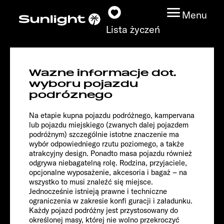
Menu
Lista życzeń
A 68
Wazne informacje dot.
Root
Modele
wyboru pojazdu
podróznego
Wyszukiwarka
Na etapie kupna pojazdu podróżnego, kampervana
pojazdów
lub pojazdu miejskiego (zwanych dalej pojazdem
podróżnym) szczególnie istotne znaczenie ma
wybór odpowiedniego rzutu poziomego, a także
Wyszukiwanie
atrakcyjny design. Ponadto masa pojazdu również
dystrybutorów
odgrywa niebagatelną rolę. Rodzina, przyjaciele,
opcjonalne wyposażenie, akcesoria i bagaż – na
wszystko to musi znaleźć się miejsce.
Badać
Jednocześnie istnieją prawne i techniczne
ograniczenia w zakresie konfi guracji i załadunku.
Każdy pojazd podróżny jest przystosowany do
Praca
określonej masy, której nie wolno przekroczyć