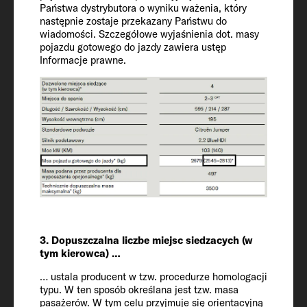
195
Państwa dystrybutora o wyniku ważenia, który
następnie zostaje przekazany Państwu do
wiadomości. Szczegółowe wyjaśnienia dot. masy
Dopuszczona liczba miejsc siedzących (z
pojazdu gotowego do jazdy zawiera ustęp
Informacje prawne.
kierowcą)
6
Podwozie / silnik / moc kW (KM)
Fiat Ducato / 2.2 / 103 (140)
Msa pojazdu gotowego do jazdy* (kg)
2935 (2788 to 3082)*
Masa wyposażenia opcjonalnego
3. Dopuszczalna liczbe miejsc siedzacych (w
tym kierowca) …
określona przez producenta* (kg)
52
… ustala producent w tzw. procedurze homologacji
typu. W ten sposób określana jest tzw. masa
pasażerów. W tym celu przyjmuje się orientacyjną