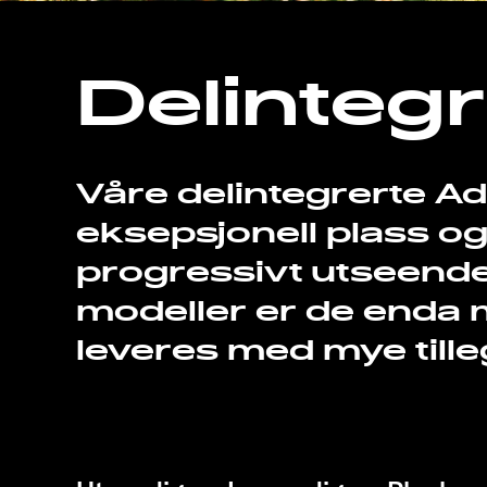
Delinteg
Våre delintegrerte A
eksepsjonell plass o
progressivt utseend
modeller er de enda 
leveres med mye tille