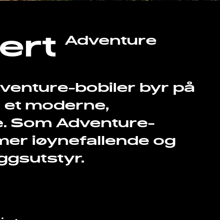
rert
Adventure
dventure-bobiler byr på
g et moderne,
e. Som Adventure-
mer iøynefallende og
ggsutstyr.