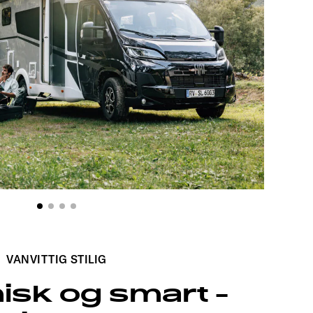
T 6
VANVITTIG STILIG
sk og smart -