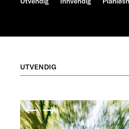
Utvendig
Innvendig
Planløsn
UTVENDIG