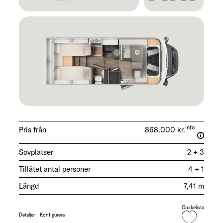
Info
Pris från
868.000 kr.
Sovplatser
2 + 3
Tillåtet antal personer
4 + 1
Längd
7,41 m
Önskelista
Detaljer
Konfigurera