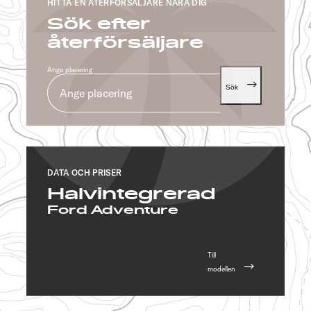
HITTA EN ÅTERFÖRSÄLJARE NÄRA DIG
Sök efter
återförsäljare
Ange placering
Sök
DATA OCH PRISER
Halvintegrerad
Ford Adventure
Till
modellen