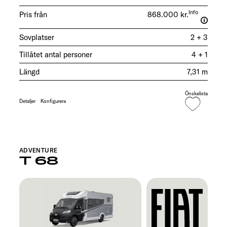
Info
Pris från
868.000 kr.
Sovplatser
2 + 3
Tillåtet antal personer
4 + 1
Längd
7,31 m
Önskelista
Detaljer
Konfigurera
ADVENTURE
T 68