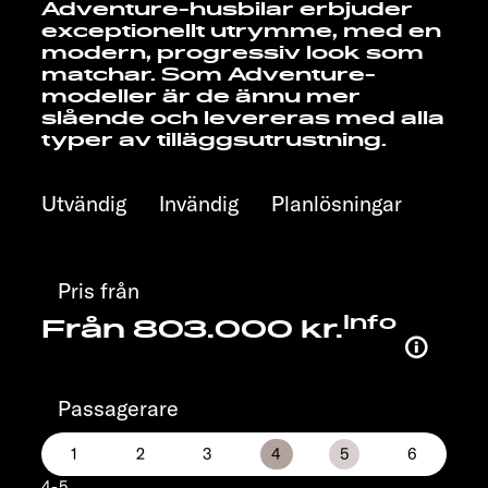
Adventure-husbilar erbjuder
exceptionellt utrymme, med en
modern, progressiv look som
matchar. Som Adventure-
modeller är de ännu mer
slående och levereras med alla
typer av tilläggsutrustning.
Utvändig
Invändig
Planlösningar
Pris från
Info
Från 803.000 kr.
Passagerare
4-5