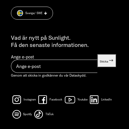
Dataskydd
+49 7562 9870
Cookie Consent
MÅNDAG-TORSDAG 07:30 - 12:00 OCH 13:00 - 16:00 /
Sverige
/ SWE
Weight information
FREDAG ​​07:30 - 12:00
INFORMATION
info@sunlight.de
Vad är nytt på Sunlight.
Få den senaste informationen.
Ange e-post
Skicka
Genom att skicka in godkänner du vår
Dataskydd.
Instagram
Facebook
Youtube
LinkedIn
Spotify
TikTok