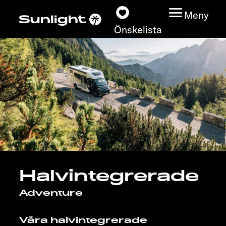
Meny
Önskelista
Modeller
Konfigurator
Find din Sunlight
Hitta återförsäljare
Halvintegrerade
Upptäck
Adventure
Service
Våra halvintegrerade