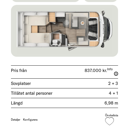
Info
Pris från
837.000 kr.
Sovplatser
2 + 3
Tillåtet antal personer
4 + 1
Längd
6,98 m
Önskelista
Detaljer
Konfigurera