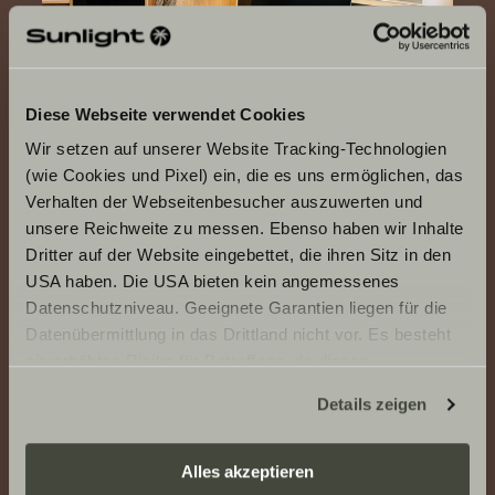
Diese Webseite verwendet Cookies
Wir setzen auf unserer Website Tracking-Technologien
(wie Cookies und Pixel) ein, die es uns ermöglichen, das
Verhalten der Webseitenbesucher auszuwerten und
T 66 S ADVENTURE
unsere Reichweite zu messen. Ebenso haben wir Inhalte
Dritter auf der Website eingebettet, die ihren Sitz in den
USA haben. Die USA bieten kein angemessenes
Datenschutzniveau. Geeignete Garantien liegen für die
Datenübermittlung in das Drittland nicht vor. Es besteht
ein erhöhtes Risiko für Betroffene, da diesen
EN UNIK ATMOSFÄR
möglicherweise keine Rechtsbehelfsmöglichkeiten
Details zeigen
Mycket utrymme. Mycket
zustehen. Eingesetzte Dienstleister können Daten für
frihet.
eigene Zwecke verarbeiten und mit anderen Daten
zusammenführen. Weitere Informationen finden Sie hier:
Alles akzeptieren
Datenschutzerklärung
/
Datenschutzerklärung