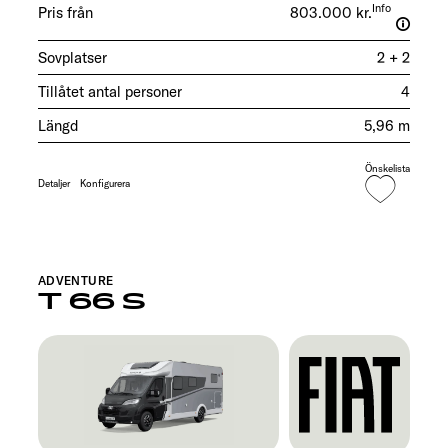
Info
Pris från
803.000 kr.
Sovplatser
2 + 2
Tillåtet antal personer
4
Längd
5,96 m
Önskelista
Detaljer
Konfigurera
ADVENTURE
T 66 S