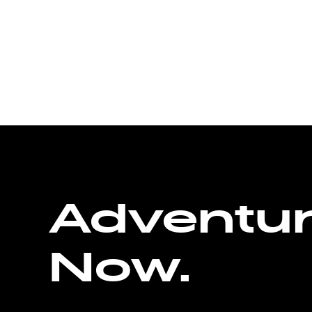
Adventu
Now.