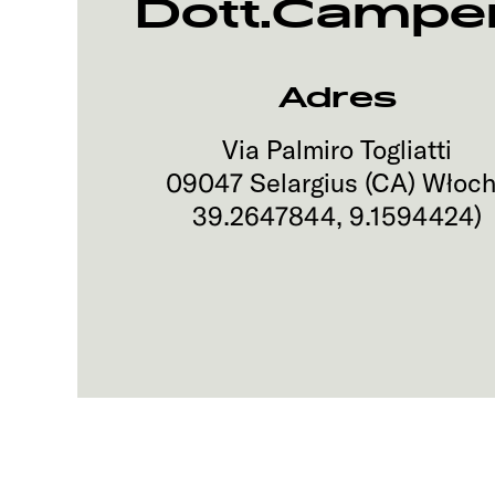
Dott.Campe
Adres
Via Palmiro Togliatti
09047
Selargius (CA)
Włoch
39.2647844
,
9.1594424
)