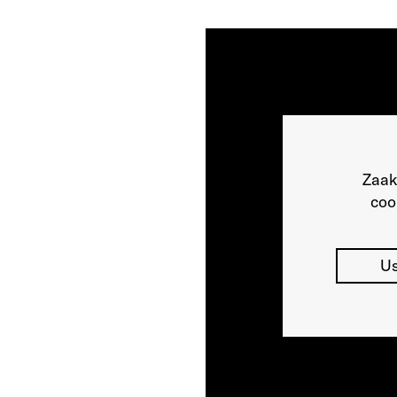
Zaak
coo
Us