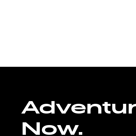
Adventu
Now.