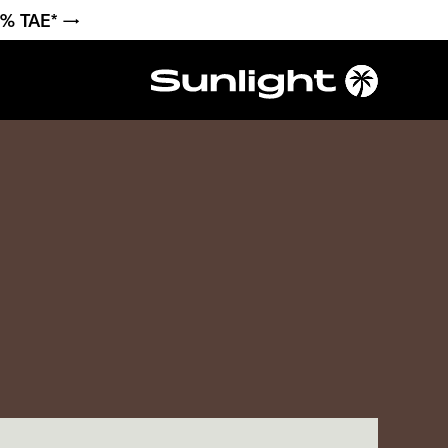
6 % TAE* →