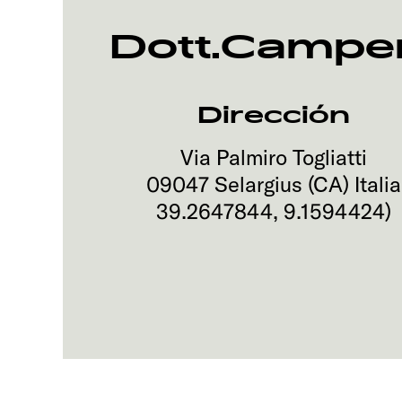
Dott.Campe
Dirección
Via Palmiro Togliatti
09047
Selargius (CA)
Italia
39.2647844
,
9.1594424
)