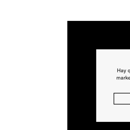
Hay q
marke