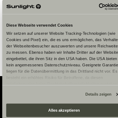
Zaakceptuj marketingowe pliki
cookie, aby zobaczyć treści.
Diese Webseite verwendet Cookies
Ustawienia plików cookie
Wir setzen auf unserer Website Tracking-Technologien (wie
Cookies und Pixel) ein, die es uns ermöglichen, das Verhalt
der Webseitenbesucher auszuwerten und unsere Reichweite
zu messen. Ebenso haben wir Inhalte Dritter auf der Website
eingebettet, die ihren Sitz in den USA haben. Die USA bieten
kein angemessenes Datenschutzniveau. Geeignete Garanti
liegen für die Datenübermittlung in das Drittland nicht vor. Es
besteht ein erhöhtes Risiko für Betroffene, da diesen
möglicherweise keine Rechtsbehelfsmöglichkeiten zustehen
Eingesetzte Dienstleister können Daten für eigene Zwecke
Details zeigen
Adventure
verarbeiten und mit anderen Daten zusammenführen. Weiter
Informationen finden Sie hier:
Datenschutzerklärung
/
Now.
Datenschutzerklärung Sunlight Business
. Akzeptieren S
Alles akzeptieren
oder wählen Sie einzelne Cookies/Dienste in den Einstellung