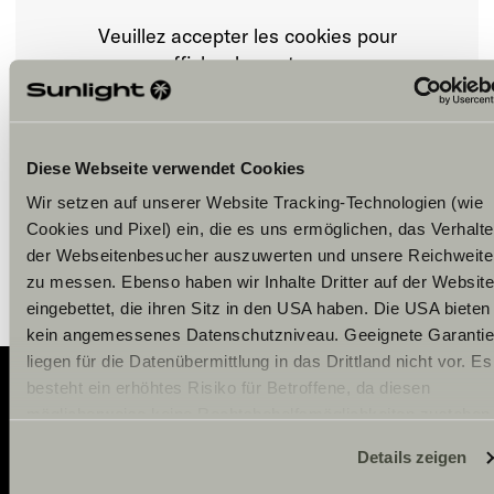
Veuillez accepter les cookies pour
afficher le contenu.
Paramètre des cookies
Diese Webseite verwendet Cookies
Wir setzen auf unserer Website Tracking-Technologien (wie
Cookies und Pixel) ein, die es uns ermöglichen, das Verhalt
der Webseitenbesucher auszuwerten und unsere Reichweite
zu messen. Ebenso haben wir Inhalte Dritter auf der Website
eingebettet, die ihren Sitz in den USA haben. Die USA bieten
kein angemessenes Datenschutzniveau. Geeignete Garanti
liegen für die Datenübermittlung in das Drittland nicht vor. Es
besteht ein erhöhtes Risiko für Betroffene, da diesen
möglicherweise keine Rechtsbehelfsmöglichkeiten zustehen
Adventure
Eingesetzte Dienstleister können Daten für eigene Zwecke
Details zeigen
verarbeiten und mit anderen Daten zusammenführen. Weiter
Now.
Informationen finden Sie hier:
Datenschutzerklärung
/