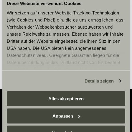
Diese Webseite verwendet Cookies
Zaakceptuj marketingowe pliki
cookie, aby zobaczyć treści.
Wir setzen auf unserer Website Tracking-Technologien
(wie Cookies und Pixel) ein, die es uns ermöglichen, das
Verhalten der Webseitenbesucher auszuwerten und
unsere Reichweite zu messen. Ebenso haben wir Inhalte
Ustawienia plików cookie
Dritter auf der Website eingebettet, die ihren Sitz in den
USA haben. Die USA bieten kein angemessenes
Datenschutzniveau. Geeignete Garantien liegen für die
Datenübermittlung in das Drittland nicht vor. Es besteht
ein erhöhtes Risiko für Betroffene, da diesen
möglicherweise keine Rechtsbehelfsmöglichkeiten
Details zeigen
zustehen. Eingesetzte Dienstleister können Daten für
eigene Zwecke verarbeiten und mit anderen Daten
zusammenführen. Weitere Informationen finden Sie hier:
Alles akzeptieren
Datenschutzerklärung
/
Datenschutzerklärung
Sunlight Business
. Akzeptieren Sie oder wählen Sie
Adventure
Anpassen
einzelne Cookies/Dienste in den Einstellungen aus,
Now.
erteilen Sie uns Ihre Einwilligung zur Verarbeitung Ihrer