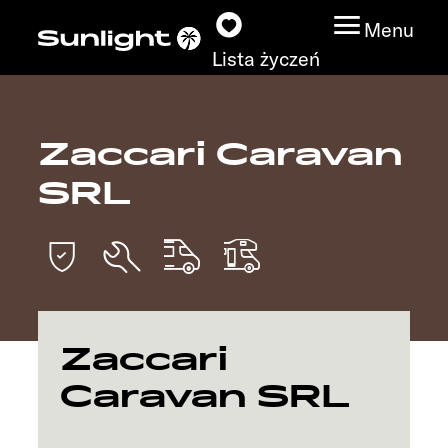
Menu
Lista życzeń
Zaccari Caravan
Modele
SRL
Wyszukiwarka
pojazdów
Wyszukiwanie
dystrybutorów
Zaccari
Badać
Caravan SRL
Praca