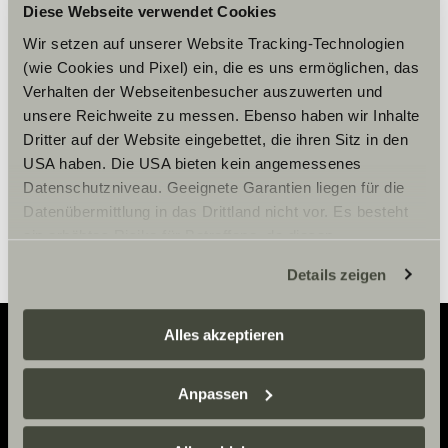
Accepter venligst
Diese Webseite verwendet Cookies
marketingcookies for at se
Wir setzen auf unserer Website Tracking-Technologien
indholdet.
(wie Cookies und Pixel) ein, die es uns ermöglichen, das
Verhalten der Webseitenbesucher auszuwerten und
unsere Reichweite zu messen. Ebenso haben wir Inhalte
Cookie-indstillinger
Dritter auf der Website eingebettet, die ihren Sitz in den
USA haben. Die USA bieten kein angemessenes
Datenschutzniveau. Geeignete Garantien liegen für die
Datenübermittlung in das Drittland nicht vor. Es besteht
ein erhöhtes Risiko für Betroffene, da diesen
möglicherweise keine Rechtsbehelfsmöglichkeiten
Details zeigen
zustehen. Eingesetzte Dienstleister können Daten für
eigene Zwecke verarbeiten und mit anderen Daten
zusammenführen. Weitere Informationen finden Sie hier:
Alles akzeptieren
Datenschutzerklärung
/
Datenschutzerklärung
Sunlight Business
. Akzeptieren Sie oder wählen Sie
Adventure
Anpassen
einzelne Cookies/Dienste in den Einstellungen aus,
Now.
erteilen Sie uns Ihre Einwilligung zur Verarbeitung Ihrer