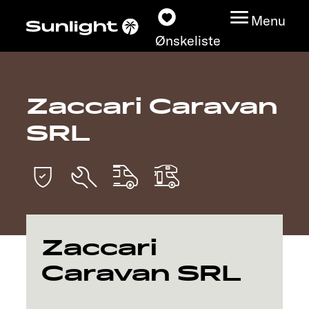
Menu
Ønskeliste
Zaccari Caravan
Modeller
SRL
Konfigurator
Find din Sunlight
Find forhandler
Zaccari
Oplev
Caravan SRL
Service