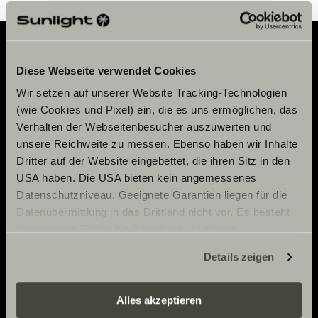
Diese Webseite verwendet Cookies
Adventure
Wir setzen auf unserer Website Tracking-Technologien
Now.
(wie Cookies und Pixel) ein, die es uns ermöglichen, das
Verhalten der Webseitenbesucher auszuwerten und
unsere Reichweite zu messen. Ebenso haben wir Inhalte
Vänligen acceptera
Dritter auf der Website eingebettet, die ihren Sitz in den
KONTAKT
marknadsföringscookies
USA haben. Die USA bieten kein angemessenes
Sunlight GmbH
för att se innehållet.
Datenschutzniveau. Geeignete Garantien liegen für die
VERKSTAD
Ölmühlestraße 6
Datenübermittlung in das Drittland nicht vor. Es besteht
88299 Leutkirch
ein erhöhtes Risiko für Betroffene, da diesen
Händelsekalender
Cookie-
möglicherweise keine Rechtsbehelfsmöglichkeiten
Germany
RIKTLINJER
Informationsmaterial
inställningar
Details zeigen
zustehen. Eingesetzte Dienstleister können Daten für
Pressroom
eigene Zwecke verarbeiten und mit anderen Daten
KUNDSERVICE
VÅRA PARTNERS
Avtryck
zusammenführen. Weitere Informationen finden Sie hier:
Alles akzeptieren
service@service.sunlight.de
Dataskydd
Datenschutzerklärung
/
Datenschutzerklärung