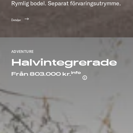
Rymlig bodel. Separat förvaringsutrymme.
Detaljer
ADVENTURE
Halvintegrerade
Info
Från 803.000 kr.