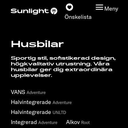
Meny
Önskelista
Husbilar
Modeller
Sportig stil, sofistikerad design,
Konfigurator
högkvalitativ utrustning. Våra
husbilar ger dig extraordinära
upplevelser.
Find din Sunlight
VANS
Hitta återförsäljare
Adventure
Halvintegrerade
Adventure
Upptäck
Halvintegrerade
UNLTD
Integrerad
Alkov
Service
Adventure
Root