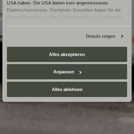
USA haben. Die USA bieten kein angemessenes
Datenschutzniveau. Geeignete Garantien liegen für die
Datenübermittlung in das Drittland nicht vor. Es besteht
ein erhöhtes Risiko für Betroffene, da diesen
möglicherweise keine Rechtsbehelfsmöglichkeiten
Details zeigen
zustehen. Eingesetzte Dienstleister können Daten für
eigene Zwecke verarbeiten und mit anderen Daten
zusammenführen. Weitere Informationen finden Sie hier:
Alles akzeptieren
Datenschutzerklärung
/
Datenschutzerklärung
Sunlight Business
. Akzeptieren Sie oder wählen Sie
Anpassen
einzelne Cookies/Dienste in den Einstellungen aus,
erteilen Sie uns Ihre Einwilligung zur Verarbeitung Ihrer
Daten zu den genannten Zwecken. Die Einwilligung ist
Alles ablehnen
freiwillig, für den Besuch der Website nicht erforderlich
und kann jederzeit über die Einstellungen widerrufen
werden. Klicken Sie auf Ablehnen, werden nur die
notwendigen Cookies auf der Webseite gesetzt, die für
den störungsfreien Betrieb der Webseite und die
Ermöglichung der Seitennavigation erforderlich sind.