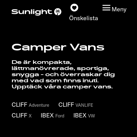
Meny
Önskelista
Camper Vans
Modeller
De är kompakta,
Konfigurator
lättmanövrerade, sportiga,
snygga - och överraskar dig
med vad som finns inuti.
Find din Sunlight
Upptäck våra camper vans.
Hitta återförsäljare
CLIFF
CLIFF
Adventure
VANLIFE
Upptäck
CLIFF
IBEX
IBEX
X
Ford
VW
Service