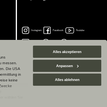
Instagram
Facebook
Youtube
LinkedIn
Spotify
TikTok
Alles akzeptieren
 uns
zu messen.
Anpassen
ben. Die USA
ermittlung in
Alles ablehnen
weise keine
 Zwecke
:
er wählen Sie
rarbeitung Ihrer