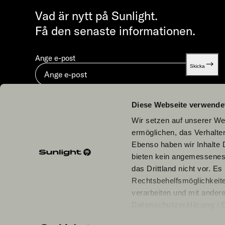
Vad är nytt på Sunlight.
Få den senaste informationen.
Ange e-post
Skicka
Genom att skicka in godkänner du vår
Dataskydd.
Diese Webseite verwende
Wir setzen auf unserer Web
ermöglichen, das Verhalt
Ebenso haben wir Inhalte D
bieten kein angemessenes 
Våra partners
das Drittland nicht vor. E
Rechtsbehelfsmöglichkeite
verarbeiten und mit ander
Datenschutzerklärung
/
einzelne Cookies/Dienste i