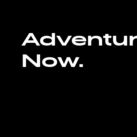
Adventu
Now.