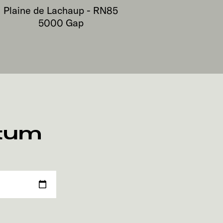
Plaine de Lachaup - RN85
5000
Gap
atum