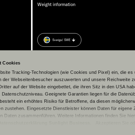
Weight information
Sverige
/ SWE
t Cookies
site Tracking-Technologien (wie Cookies und Pixel) ein, die es
en der Webseitenbesucher auszuwerten und unsere Reichweite 
ritter auf der Website eingebettet, die ihren Sitz in den USA ha
Datenschutzniveau. Geeignete Garantien liegen für die Datenüb
s besteht ein erhöhtes Risiko für Betroffene, da diesen möglicher
n zustehen. Eingesetzte Dienstleister können Daten für eigene
en Daten zusammenführen. Weitere Informationen finden Sie hier
Datenschutzerklärung Sunlight Business
. Akzeptieren Sie od
© 2026 Sunlight GmbH
n den Einstellungen aus, erteilen Sie uns Ihre Einwilligung zur Ve