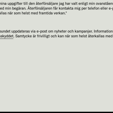
na uppgifter till den återförsäljare jag har valt enligt min ovanstå
med min begäran. Återförsäljaren får kontakta mig per telefon eller 
allas när som helst med framtida verkan.*
elbundet uppdateras via e-post om nyheter och kampanjer. Informatio
askyddet
. Samtycke är frivilligt och kan när som helst återkallas med