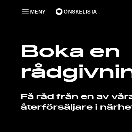
MENY
ÖNSKELISTA
Boka en
rådgivni
Få råd från en av vår
återförsäljare i närhe