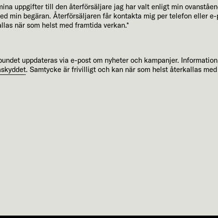
na uppgifter till den återförsäljare jag har valt enligt min ovanstå
med min begäran. Återförsäljaren får kontakta mig per telefon eller 
allas när som helst med framtida verkan.*
elbundet uppdateras via e-post om nyheter och kampanjer. Informatio
askyddet
. Samtycke är frivilligt och kan när som helst återkallas med