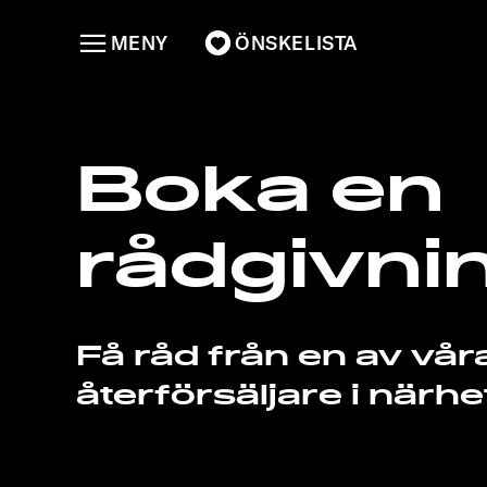
MENY
ÖNSKELISTA
Boka en
rådgivni
Få råd från en av vår
återförsäljare i närhe