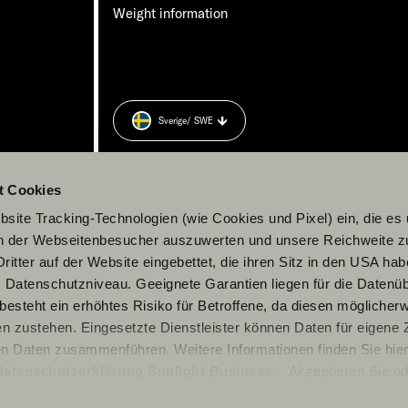
Weight information
Sverige
/ SWE
t Cookies
site Tracking-Technologien (wie Cookies und Pixel) ein, die es
en der Webseitenbesucher auszuwerten und unsere Reichweite 
ritter auf der Website eingebettet, die ihren Sitz in den USA ha
Datenschutzniveau. Geeignete Garantien liegen für die Datenüb
s besteht ein erhöhtes Risiko für Betroffene, da diesen möglicher
n zustehen. Eingesetzte Dienstleister können Daten für eigene
en Daten zusammenführen. Weitere Informationen finden Sie hier
Datenschutzerklärung Sunlight Business
. Akzeptieren Sie od
© 2026 Sunlight GmbH
n den Einstellungen aus, erteilen Sie uns Ihre Einwilligung zur Ve