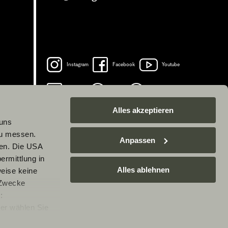
Instagram
Facebook
Youtube
LinkedIn
Spotify
TikTok
Alles akzeptieren
 uns
zu messen.
Anpassen
ben. Die USA
ermittlung in
Alles ablehnen
weise keine
 Zwecke
:
er wählen Sie
rarbeitung Ihrer