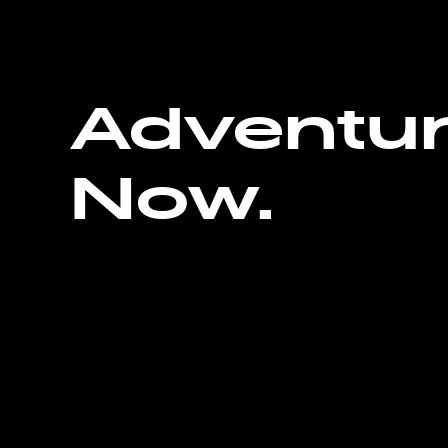
Adventu
Now.