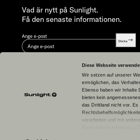
Vad är nytt på Sunlight.
Få den senaste informationen.
Ange e-post
Skicka
Genom att skicka in godkänner du vår
Dataskydd.
Diese Webseite verwende
Wir setzen auf unserer Web
ermöglichen, das Verhalt
Ebenso haben wir Inhalte D
bieten kein angemessenes 
Våra partners
das Drittland nicht vor. E
Rechtsbehelfsmöglichkeite
verarbeiten und mit ander
Datenschutzerklärung
/
einzelne Cookies/Dienste i