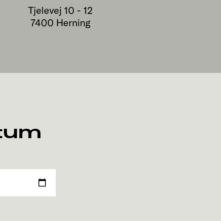
Tjelevej 10 - 12
7400
Herning
atum