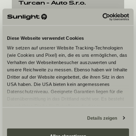
Turcan - Auto S.r.o.
Kračiny 6
036 01
Martin
Diese Webseite verwendet Cookies
Wir setzen auf unserer Website Tracking-Technologien
(wie Cookies und Pixel) ein, die es uns ermöglichen, das
Verhalten der Webseitenbesucher auszuwerten und
unsere Reichweite zu messen. Ebenso haben wir Inhalte
Dritter auf der Website eingebettet, die ihren Sitz in den
Ditt önskade datum
USA haben. Die USA bieten kein angemessenes
Datum
Datenschutzniveau. Geeignete Garantien liegen für die
Datenübermittlung in das Drittland nicht vor. Es besteht
ein erhöhtes Risiko für Betroffene, da diesen
möglicherweise keine Rechtsbehelfsmöglichkeiten
Details zeigen
zustehen. Eingesetzte Dienstleister können Daten für
eigene Zwecke verarbeiten und mit anderen Daten
Jag godkänner att Sunlight GmbH vidarebefordrar
zusammenführen. Weitere Informationen finden Sie hier: