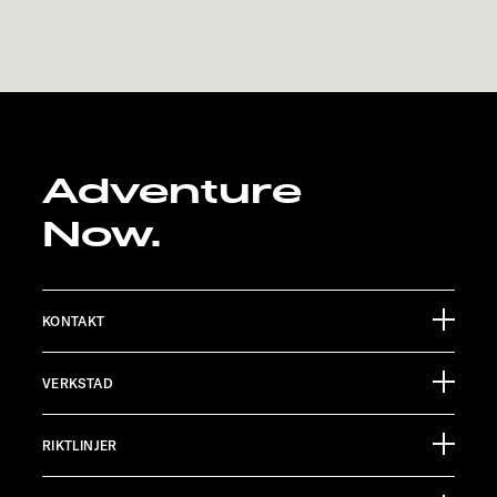
Adventure
Now.
KONTAKT
Sunlight GmbH
VERKSTAD
Ölmühlestraße 6
88299 Leutkirch
Händelsekalender
Germany
RIKTLINJER
Informationsmaterial
Pressroom