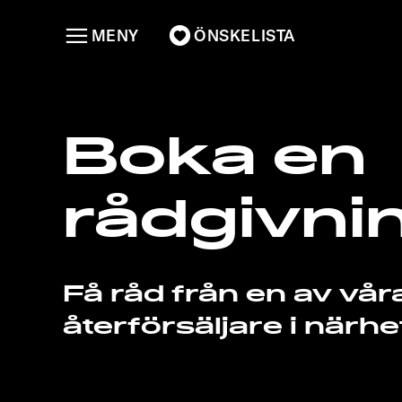
MENY
ÖNSKELISTA
Boka en
rådgivni
Få råd från en av vår
återförsäljare i närhe