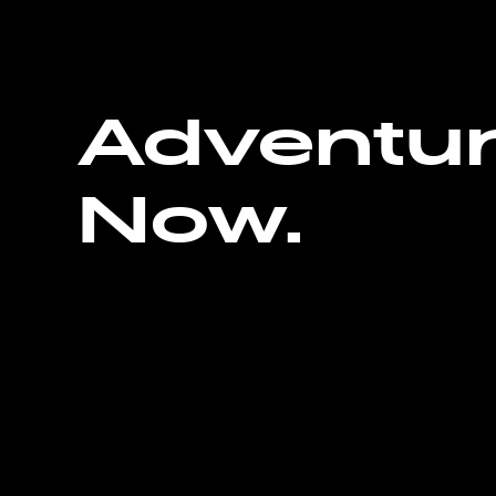
Adventu
Now.