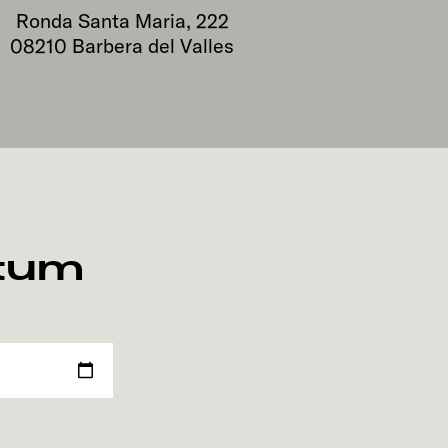
Ronda Santa Maria, 222
08210
Barbera del Valles
atum