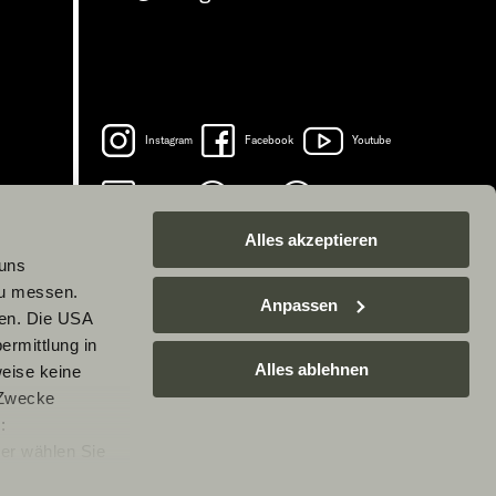
Instagram
Facebook
Youtube
LinkedIn
Spotify
TikTok
Alles akzeptieren
 uns
zu messen.
Anpassen
ben. Die USA
ermittlung in
Alles ablehnen
weise keine
 Zwecke
:
er wählen Sie
rarbeitung Ihrer