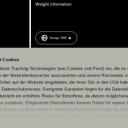
Weight information
Sverige
/ SWE
t Cookies
site Tracking-Technologien (wie Cookies und Pixel) ein, die es
en der Webseitenbesucher auszuwerten und unsere Reichweite 
ritter auf der Website eingebettet, die ihren Sitz in den USA ha
Datenschutzniveau. Geeignete Garantien liegen für die Datenüb
s besteht ein erhöhtes Risiko für Betroffene, da diesen möglicher
n zustehen. Eingesetzte Dienstleister können Daten für eigene
en Daten zusammenführen. Weitere Informationen finden Sie hier
Datenschutzerklärung Sunlight Business
. Akzeptieren Sie od
© 2026 Sunlight GmbH
n den Einstellungen aus, erteilen Sie uns Ihre Einwilligung zur Ve