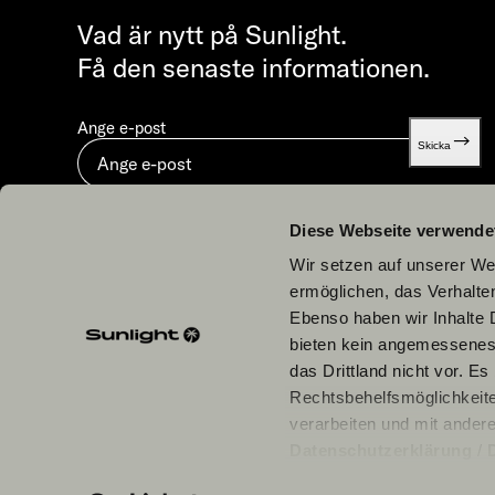
Vad är nytt på Sunlight.
Få den senaste informationen.
Ange e-post
Skicka
Genom att skicka in godkänner du vår
Dataskydd.
Diese Webseite verwende
Wir setzen auf unserer Web
ermöglichen, das Verhalt
Ebenso haben wir Inhalte D
bieten kein angemessenes 
Våra partners
das Drittland nicht vor. E
Rechtsbehelfsmöglichkeite
verarbeiten und mit ander
Datenschutzerklärung
/
einzelne Cookies/Dienste i