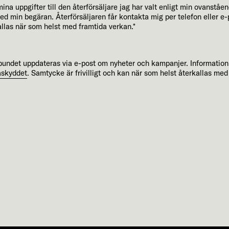
na uppgifter till den återförsäljare jag har valt enligt min ovanstå
med min begäran. Återförsäljaren får kontakta mig per telefon eller 
allas när som helst med framtida verkan.*
elbundet uppdateras via e-post om nyheter och kampanjer. Informatio
askyddet
. Samtycke är frivilligt och kan när som helst återkallas med