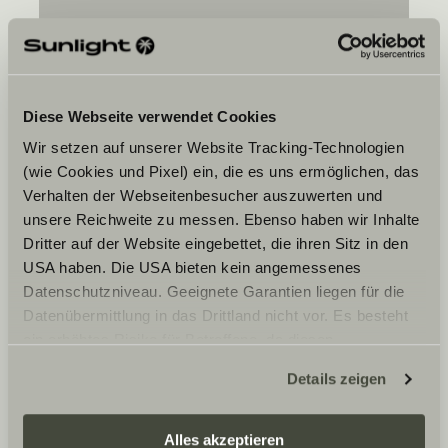
Carl - Zeiss Straße 5
79761
Waldshut - Tiengen
Diese Webseite verwendet Cookies
Wir setzen auf unserer Website Tracking-Technologien
(wie Cookies und Pixel) ein, die es uns ermöglichen, das
Verhalten der Webseitenbesucher auszuwerten und
unsere Reichweite zu messen. Ebenso haben wir Inhalte
Ditt önskade datum
Dritter auf der Website eingebettet, die ihren Sitz in den
USA haben. Die USA bieten kein angemessenes
Datum
Datenschutzniveau. Geeignete Garantien liegen für die
Datenübermittlung in das Drittland nicht vor. Es besteht
ein erhöhtes Risiko für Betroffene, da diesen
möglicherweise keine Rechtsbehelfsmöglichkeiten
Details zeigen
zustehen. Eingesetzte Dienstleister können Daten für
eigene Zwecke verarbeiten und mit anderen Daten
Jag godkänner att Sunlight GmbH vidarebefordrar
zusammenführen. Weitere Informationen finden Sie hier:
mina uppgifter till den återförsäljare jag har valt
Alles akzeptieren