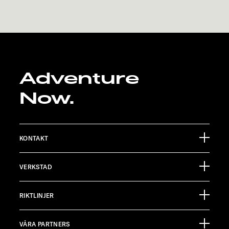
Adventure
Now.
KONTAKT
Sunlight GmbH
VERKSTAD
Ölmühlestraße 6
88299 Leutkirch
Händelsekalender
Germany
RIKTLINJER
Informationsmaterial
Pressroom
KUNDSERVICE
VÅRA PARTNERS