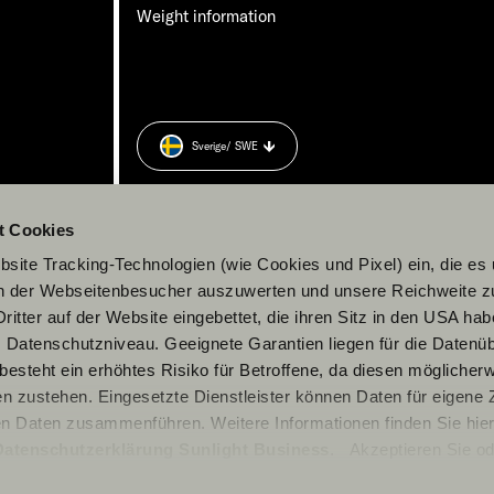
Weight information
Sverige
/ SWE
t Cookies
site Tracking-Technologien (wie Cookies und Pixel) ein, die es
en der Webseitenbesucher auszuwerten und unsere Reichweite 
ritter auf der Website eingebettet, die ihren Sitz in den USA ha
Datenschutzniveau. Geeignete Garantien liegen für die Datenüb
s besteht ein erhöhtes Risiko für Betroffene, da diesen möglicher
n zustehen. Eingesetzte Dienstleister können Daten für eigene
en Daten zusammenführen. Weitere Informationen finden Sie hier
Datenschutzerklärung Sunlight Business
. Akzeptieren Sie od
© 2026 Sunlight GmbH
n den Einstellungen aus, erteilen Sie uns Ihre Einwilligung zur Ve