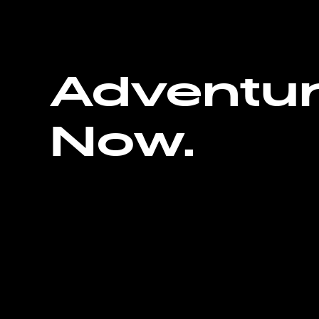
Adventu
Now.