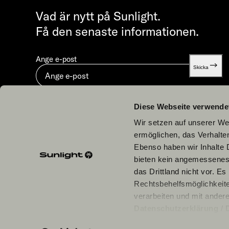
Vad är nytt på Sunlight.
Få den senaste informationen.
Ange e-post
Skicka
Genom att skicka in godkänner du vår
Dataskydd.
Diese Webseite verwende
Wir setzen auf unserer Web
ermöglichen, das Verhalt
Ebenso haben wir Inhalte D
bieten kein angemessenes 
Våra partners
das Drittland nicht vor. E
Rechtsbehelfsmöglichkeite
verarbeiten und mit ander
Datenschutzerklärung
/
einzelne Cookies/Dienste i