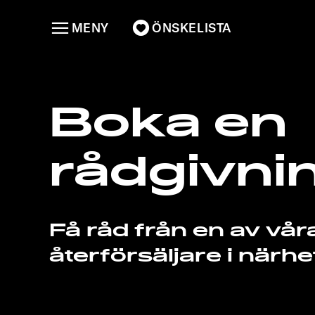
MENY
ÖNSKELISTA
Boka en
rådgivni
Få råd från en av vår
återförsäljare i närhe