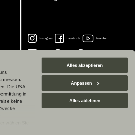
Instagram
Facebook
Youtube
LinkedIn
Spotify
TikTok
Alles akzeptieren
 uns
zu messen.
Anpassen
ben. Die USA
ermittlung in
Alles ablehnen
weise keine
 Zwecke
:
er wählen Sie
rarbeitung Ihrer