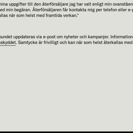
na uppgifter till den återförsäljare jag har valt enligt min ovanstå
med min begäran. Återförsäljaren får kontakta mig per telefon eller 
allas när som helst med framtida verkan.*
elbundet uppdateras via e-post om nyheter och kampanjer. Informatio
askyddet
. Samtycke är frivilligt och kan när som helst återkallas med