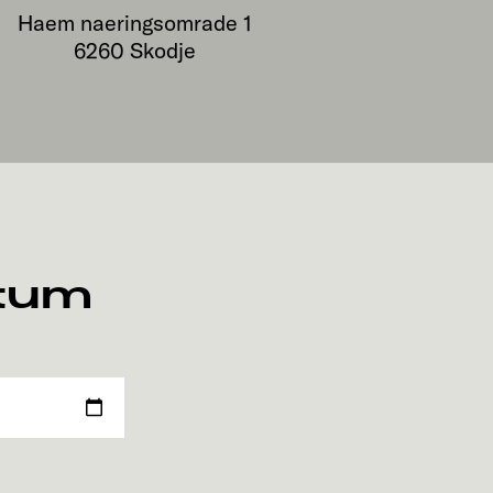
Haem naeringsomrade 1
6260
Skodje
atum